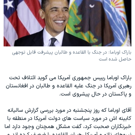
دنبال کنید
مستندها
فرهنگ و زندگی
حقوق شهروندی
انتخابات ریاست جمهوری آمریکا ۲۰۲۴
اقتصادی
حمله جمهوری اسلامی به اسرائیل
رمز مهسا
علم و فناوری
زبانهای مختلف
اسرائیل در جنگ
ورزش زنان در ایران
باراک اوباما: در جنگ با القاعده و طالبان پیشرفت قابل توجهی
حاصل شده است
گالری عکس
اعتراضات زن، زندگی، آزادی
آرشیو پخش زنده
مجموعه مستندهای دادخواهی
باراک اوباما رییس جمهوری آمریکا می گوید ائتلاف تحت
تریبونال مردمی آبان ۹۸
رهبری آمریکا در جنگ علیه القاعده و طالبان در افغانستان
دادگاه حمید نوری
و پاکستان در حال پیشروی است.
چهل سال گروگان‌گیری
آقای اوباما که روز پنجشنبه در مورد بررسی گزارش سالیانه
قانون شفافیت دارائی کادر رهبری ایران
کابینه اش در مورد سیاست های دولت آمریکا در منطقه با
اعتراضات مردمی آبان ۹۸
خبرنگاران صحبت کرد، گفت مشکل همچنان وجود دارد اما
نیروهای ناتو و آمریکا رهبران القاعده را ضعیف کرده اند و