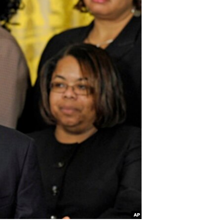
مستندها
فرهنگ و زندگی
حقوق شهروندی
انتخابات ریاست جمهوری آمریکا ۲۰۲۴
اقتصادی
حمله جمهوری اسلامی به اسرائیل
رمز مهسا
علم و فناوری
اسرائیل در جنگ
ورزش زنان در ایران
گالری عکس
اعتراضات زن، زندگی، آزادی
آرشیو پخش زنده
مجموعه مستندهای دادخواهی
تریبونال مردمی آبان ۹۸
دادگاه حمید نوری
چهل سال گروگان‌گیری
قانون شفافیت دارائی کادر رهبری ایران
اعتراضات مردمی آبان ۹۸
اسرائیل در جنگ