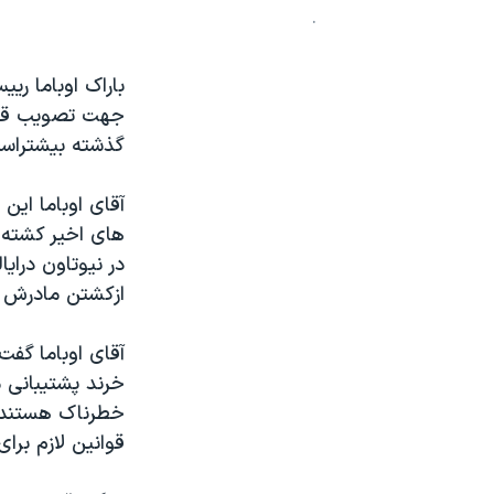
.
نرگس محمدی برنده جایزه نوبل صلح
همایش محافظه‌کاران آمریکا «سی‌پک»
باراک اوباما ر
صفحه‌های ویژه
جهت تصویب قوان
گذشته بیشتراس
سفر پرزیدنت ترامپ به چین
آقای اوباما این
های اخیر کشته ش
ازکشتن مادرش به مدرسه 
خرند پشتیبانی 
خطرناک هستند دو
قوانین لازم برا