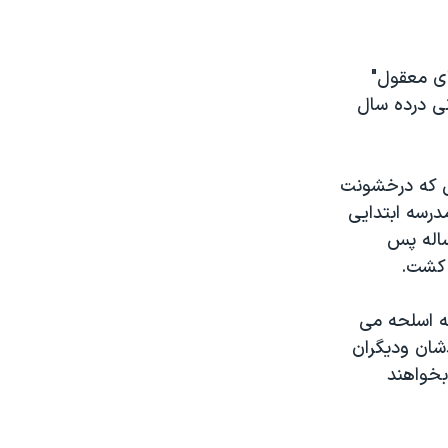
ای معقول"
ی درده سال
نی که درخشونت
درسه ابتدایی
الت کنتیکت در 14 دسامبرعنوان کرد. در آن روز یک تیرانداز 24 ساله پس
نی که اسلحه می
شان ودیگران
بخواهند