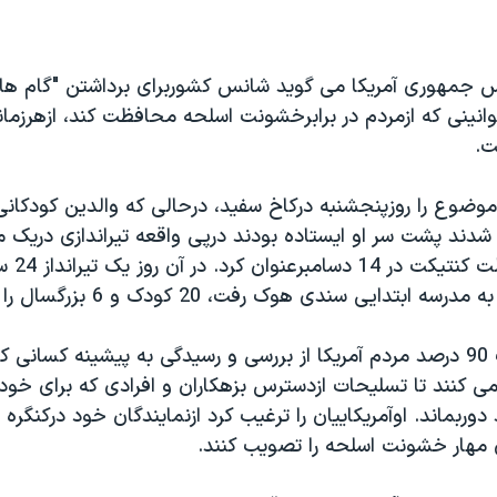
ییس جمهوری آمریکا می گوید شانس کشوربرای برداشتن "گام ه
ینی که ازمردم در برابرخشونت اسلحه محافظت کند، ازهرزمان
ت.
 موضوع را روزپنجشنبه درکاخ سفید، درحالی که والدین کودکا
دند پشت سر او ایستاده بودند درپی واقعه تیراندازی دریک م
در نیوتاون درای
ابتدایی سندی هوک رفت، 20 کودک و 6 بزرگسال را کشت.
آقای اوباما گفت 90 درصد مردم آمریکا از بررسی و رسیدگی به پیشینه کسا
می کنند تا تسلیحات ازدسترس بزهکاران و افرادی که برای خود
ربماند. اوآمریکاییان را ترغیب کرد ازنمایندگان خود درکنگره 
ی مهار خشونت اسلحه را تصویب کنند.