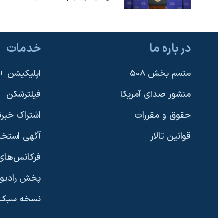
در باره ما
خدمات
متمم بخش ۵۰۸
اپلیکیشن +VOA
منشور صدای آمریکا
فیلترشکن
حقوق و مقررات
اشتراک خبرن
قوانین تالار
آگهی استخد
فرکانس‌های 
پخش رادیو
یادگیری زبان انگلیسی
نسخه سبک 