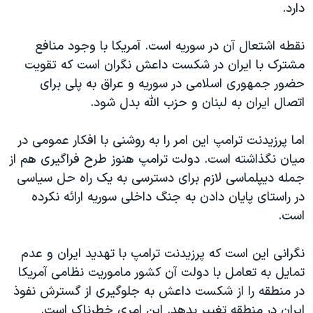
اسرائیل در جنگ
دارد.
نرگس محمدی برنده جایزه نوبل صلح
نقطه اشتعال آن در سوریه است. آمریکا با وجود منافع
همایش محافظه‌کاران آمریکا «سی‌پک»
مشترک با ایران در شکست داعش نگران است که تقویت
صفحه‌های ویژه
حضور جمهوری اسلامی در سوریه و عراق به پلی برای
اتصال ایران به لبنان و حزب الله بدل شود.
سفر پرزیدنت ترامپ به چین
اما پرزیدنت ترامپ این امر را به روشنی با افکار عمومی در
میان نگذاشته است. دولت ترامپ هنوز طرح فراگیری هم از
جمله دیپلماسی لازم برای دسترسی به یک راه حل سیاسی
در راستای پایان دادن به جنگ داخلی سوریه ارائه نکرده
است.
نگرانی این است که پرزیدنت ترامپ با تهدید ایران و عدم
تمایل به تعامل با دولت آن کشور ماموریت نظامی آمریکا
در منطقه را از شکست داعش به جلوگیری از گسترش نفوذ
ایران در منطقه تغییر بدهد. این امری خطرناک است.