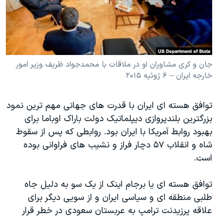
دنبال کنید
مستندها
فرهنگ و زندگی
حقوق شهروندی
انتخابات ریاست جمهوری آمریکا ۲۰۲۴
اقتصادی
حمله جمهوری اسلامی به اسرائیل
رمز مهسا
علم و فناوری
جان و کری مشاوران او در ملاقات با محمدجواد ظریف وزیر امور
زبانهای مختلف
خارجه ایران – ۶ ژوئیه ۲۰۱۵
اسرائیل در جنگ
ورزش زنان در ایران
گالری عکس
اعتراضات زن، زندگی، آزادی
توافق هسته ای ایران با قدرت های جهانی مهم ترین نمود
آرشیو پخش زنده
مجموعه مستندهای دادخواهی
بزرگترین بلندپروازی دیپلماتیک دولت باراک اوباما برای
بهبود روابط آمریکا با ایران بود. روابطی که پس از سقوط
تریبونال مردمی آبان ۹۸
شاه و انقلاب ۵۷ دچار فراز و نشیب های فراوانی بوده
دادگاه حمید نوری
است.
چهل سال گروگان‌گیری
توافق هسته ای یا برجام اینک از یک سو به دلیل جاه
قانون شفافیت دارائی کادر رهبری ایران
طلبی منطقه ای و سیاسی ایران و از سویی دیگر برای
اعتراضات مردمی آبان ۹۸
علاقه پرزیدنت ترامپ به عربستان سعودی در خطر قرار