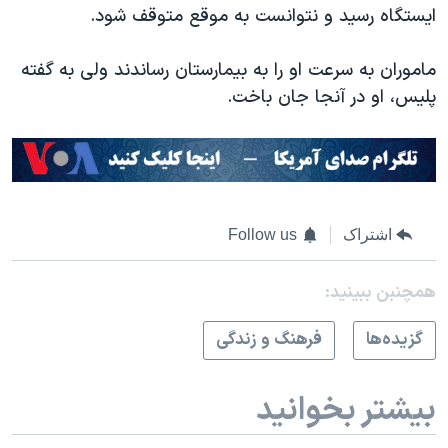
اسرائیل در جنگ
ایستگاه رسید و نتوانست به موقع متوقف شود.
نرگس محمدی برنده جایزه نوبل صلح
ماموران به سرعت او را به بیمارستان رساندند ولی به گفته
همایش محافظه‌کاران آمریکا «سی‌پک»
پلیس، او در آنجا جان باخت.
صفحه‌های ویژه
سفر پرزیدنت ترامپ به چین
اشتراک
Follow us
همچنبن ببینید:
گزيده‌ها
فرهنگ و زندگی
بیشتر بخوانید