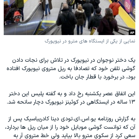
دنبال کنید
مستندها
فرهنگ و زندگی
حقوق شهروندی
انتخابات ریاست جمهوری آمریکا ۲۰۲۴
اقتصادی
حمله جمهوری اسلامی به اسرائیل
رمز مهسا
علم و فناوری
نمایی از یکی از ایستگاه های مترو در نیویورک
زبانهای مختلف
اسرائیل در جنگ
ورزش زنان در ایران
یک دختر نوجوان در نیویورک در تلاش برای نجات دادن
گالری عکس
اعتراضات زن، زندگی، آزادی
گوشی تلفن خود که تصادفا به ریل متروی نیویورک افتاده
آرشیو پخش زنده
مجموعه مستندهای دادخواهی
بود، در برخورد با قطار جان باخت.
تریبونال مردمی آبان ۹۸
این اتفاق عصر یکشنبه رخ داد و به گفته پلیس این دختر
دادگاه حمید نوری
۱۳ ساله در ایستگاهی در کوئینز نیویورک دچار سانحه شد.
چهل سال گروگان‌گیری
به گزارش روزنامه یو.اس.ای.تودی دینا کادریباسیک پس از
قانون شفافیت دارائی کادر رهبری ایران
آن که توانست گوشی موبایل خود را از میان ریل ها بردارد،
اعتراضات مردمی آبان ۹۸
سعی کرد از سکوی مترو بالا بیاید ولی خط متروی آر به