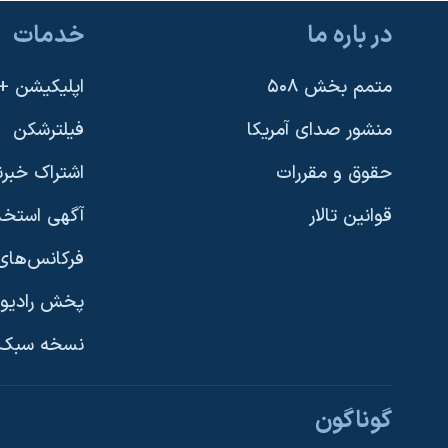
در باره ما
خدمات
متمم بخش ۵۰۸
اپلیکیشن +VOA
منشور صدای آمریکا
فیلترشکن
حقوق و مقررات
اشتراک خبرن
قوانین تالار
آگهی استخد
فرکانس‌های 
پخش رادیو
یادگیری زبان انگلیسی
نسخه سبک 
دنبال کنید
گوناگون