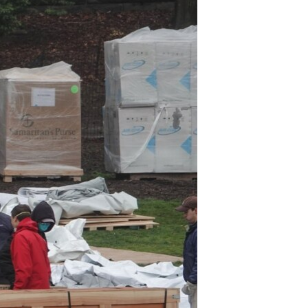
مستندها
فرهنگ و زندگی
حقوق شهروندی
انتخابات ریاست جمهوری آمریکا ۲۰۲۴
اقتصادی
حمله جمهوری اسلامی به اسرائیل
رمز مهسا
علم و فناوری
اسرائیل در جنگ
ورزش زنان در ایران
گالری عکس
اعتراضات زن، زندگی، آزادی
آرشیو پخش زنده
مجموعه مستندهای دادخواهی
تریبونال مردمی آبان ۹۸
دادگاه حمید نوری
چهل سال گروگان‌گیری
قانون شفافیت دارائی کادر رهبری ایران
اعتراضات مردمی آبان ۹۸
اسرائیل در جنگ