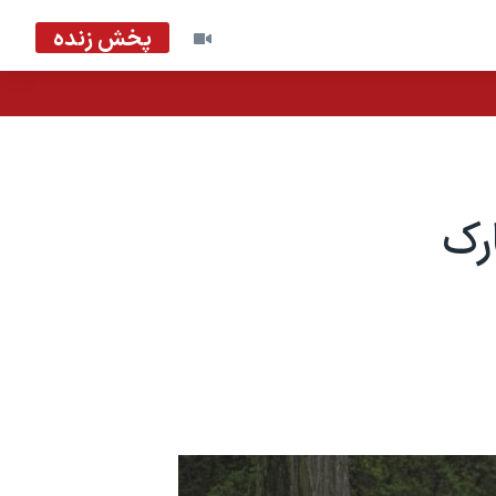
پخش زنده
رک