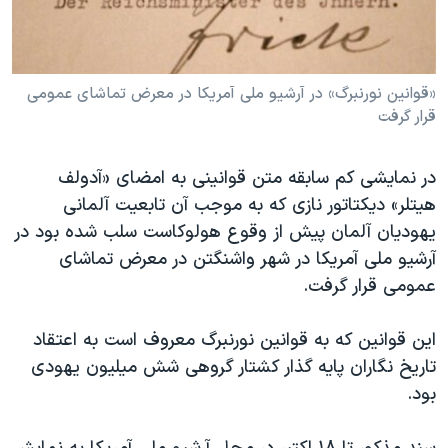
دنبال کنید
مستندها
فرهنگ و زندگی
حقوق شهروندی
انتخابات ریاست جمهوری آمریکا ۲۰۲۴
«قوانين نورنبرگ» در آرشيو ملی آمريکا در معرض تماشای عمومی
اقتصادی
حمله جمهوری اسلامی به اسرائیل
قرار گرفت
رمز مهسا
علم و فناوری
زبانهای مختلف
اسرائیل در جنگ
ورزش زنان در ایران
در نمايشی کم سابقه متن قوانينی به امضای «آدولف
گالری عکس
اعتراضات زن، زندگی، آزادی
هيتلر» ديکتاتور نازی که به موجب آن تابعيت آلمانی
يهوديان آلمان پيش از وقوع هولوکاست سلب شده بود در
آرشیو پخش زنده
مجموعه مستندهای دادخواهی
آرشيو ملی آمريکا در شهر واشنگتن در معرض تماشای
تریبونال مردمی آبان ۹۸
عمومی قرار گرفت.
دادگاه حمید نوری
اين قوانين که به قوانين نورنبرگ معروف است به اعتقاد
چهل سال گروگان‌گیری
تاريخ نگاران پايه گذار کشتار گروهی شش ميليون يهودی
قانون شفافیت دارائی کادر رهبری ایران
بود.
اعتراضات مردمی آبان ۹۸