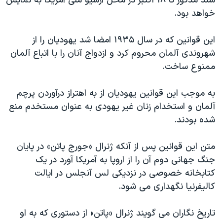
سند مذکور تا ۱۸ اکتبر در محل آرشيو ملی آمريکا به نمايش
اسرائیل در جنگ
خواهد بود.
نرگس محمدی برنده جایزه نوبل صلح
همایش محافظه‌کاران آمریکا «سی‌پک»
اين قوانين که در سال ۱۹۳۵ امضا شد يهوديان را از
شهروندی آلمان محروم کرد و ازدواج آنان را با اتباع آلمان
صفحه‌های ویژه
ممنوع ساخت.
سفر پرزیدنت ترامپ به چین
به موجب اين قوانين يهوديان از به اهتراز درآوردن پرچم
آلمان و استخدام زنان غير يهودی به عنوان مستخدم منع
شده بودند.
متن اين قوانين پس از آنکه ژنرال «جورج پاتن» در پايان
جنگ جهانی دوم آن را از اروپا به آمريکا آورد در يک
کتابخانه خصوصی در نزديکی لس آنجلس در ايالت
کاليفرنيا نگهداری می شود.
تاريخ نگاران می گويند ژنرال «پاتن» از دستوری که به او