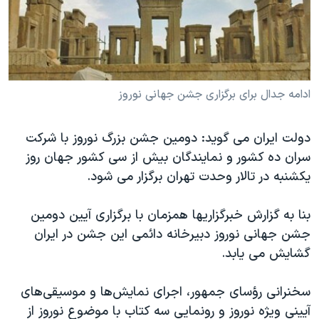
دنبال کنید
مستندها
فرهنگ و زندگی
حقوق شهروندی
انتخابات ریاست جمهوری آمریکا ۲۰۲۴
اقتصادی
حمله جمهوری اسلامی به اسرائیل
رمز مهسا
علم و فناوری
ادامه جدال برای برگزاری جشن جهانی نوروز
زبانهای مختلف
اسرائیل در جنگ
ورزش زنان در ایران
دولت ایران می گوید: دومین جشن بزرگ نوروز با شرکت
گالری عکس
اعتراضات زن، زندگی، آزادی
سران ده کشور و نمایندگان بیش از سی کشور جهان روز
آرشیو پخش زنده
مجموعه مستندهای دادخواهی
یکشنبه در تالار وحدت تهران برگزار می شود.
تریبونال مردمی آبان ۹۸
بنا به گزارش خبرگزاریها همزمان با برگزاری آیین دومین
دادگاه حمید نوری
جشن جهانی نوروز دبیرخانه دائمی این جشن در ایران
چهل سال گروگان‌گیری
گشایش می یابد.
قانون شفافیت دارائی کادر رهبری ایران
سخنرانی رؤسای جمهور، اجرای نمایش‌ها و موسیقی‌های
اعتراضات مردمی آبان ۹۸
آیینی ویژه نوروز و رونمایی سه کتاب با موضوع نوروز از