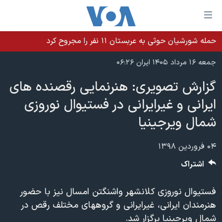
ینکهای
ابل
سترسی
حمله شورشیان حوثی به عربستان ۱۱ نفر را مجروح کرد
خانه
هش
جمعه ۱۶ مرداد ۱۴۰۵ ایران ۰۶:۲۶
نسخه سبک وب‌سایت
ه
گزارش تصویری: هنرنمایی رقصنده های
حتوای
موضوع ها
صلی
ایرانی و غیرایرانی در فستیوال نوروزی
برنامه های تلویزیونی
ایران
هش
شمال ویرجینیا
جدول برنامه ها
ه
آمریکا
فحه
صفحه‌های ویژه
جهان
۰۴ فروردین ۱۳۹۸
صلی
فرکانس‌های صدای آمریکا
ورزشی
جام جهانی ۲۰۲۶
اشتراک
هش
پخش رادیویی
ه
گزیده‌ها
عملیات خشم حماسی
فستیوال نوروزی کلانشهر واشنگتن امسال نیز با حضور
ستجو
۲۵۰سالگی آمریکا
ویژه برنامه‌ها
یادگیری زبان انگلیسی
هنرمندان ایرانی، غیرایرانی و گروههای مختلف رقص در
ویدیوها
بایگانی برنامه‌های تلویزیونی
شمال ویرجینیا برگزار شد.