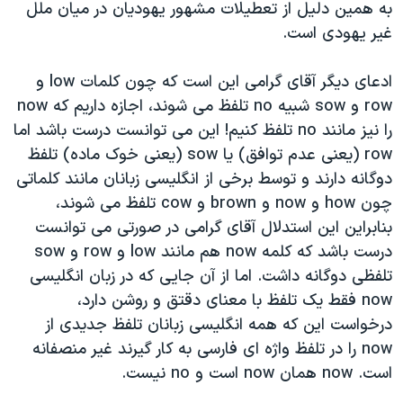
اسرائیل در جنگ
به همین دلیل از تعطیلات مشهور یهودیان در میان ملل
غیر یهودی است.
نرگس محمدی برنده جایزه نوبل صلح
همایش محافظه‌کاران آمریکا «سی‌پک»
ادعای دیگر آقای گرامی این است که چون کلمات low و
صفحه‌های ویژه
row و sow شبیه no تلفظ می شوند، اجازه داریم که now
را نیز مانند no تلفظ کنیم! این می توانست درست باشد اما
سفر پرزیدنت ترامپ به چین
row (یعنی عدم توافق) یا sow (یعنی خوک ماده) تلفظ
دوگانه دارند و توسط برخی از انگلیسی زبانان مانند کلماتی
چون how و now و brown و cow تلفظ می شوند،
بنابراین این استدلال آقای گرامی در صورتی می توانست
درست باشد که کلمه now هم مانند low و row و sow
تلفظی دوگانه داشت. اما از آن جایی که در زبان انگلیسی
now فقط یک تلفظ با معنای دقتق و روشن دارد،
درخواست این که همه انگلیسی زبانان تلفظ جدیدی از
now را در تلفظ واژه ای فارسی به کار گیرند غیر منصفانه
است. now همان now است و no نیست.