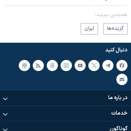
همچنبن ببینید:
گزيده‌ها
ايران
دنبال کنید
در باره ما
خدمات
گوناگون