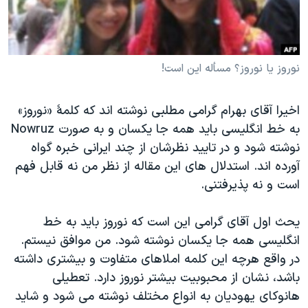
دنبال کنید
مستندها
فرهنگ و زندگی
حقوق شهروندی
انتخابات ریاست جمهوری آمریکا ۲۰۲۴
اقتصادی
حمله جمهوری اسلامی به اسرائیل
نوروز یا نوروز؟ مسأله این است!
رمز مهسا
علم و فناوری
زبانهای مختلف
اخیرا آقای بهرام گرامی مطلبی نوشته اند که کلمۀ «نوروز»
اسرائیل در جنگ
ورزش زنان در ایران
به خط انگلیسی باید همه جا یکسان و به صورت Nowruz
گالری عکس
اعتراضات زن، زندگی، آزادی
نوشته شود و در تایید نظرشان از چند ایرانی خبره گواه
آرشیو پخش زنده
مجموعه مستندهای دادخواهی
آورده اند. استدلال های این مقاله از نظر من نه قابل فهم
است و نه پذیرفتنی.
تریبونال مردمی آبان ۹۸
دادگاه حمید نوری
یحث اول آقای گرامی این است که نوروز باید به خط
چهل سال گروگان‌گیری
انگلیسی همه جا یکسان نوشته شود. من موافق نیستم.
در واقع هرچه این کلمه املاهای متفاوت و بیشتری داشته
قانون شفافیت دارائی کادر رهبری ایران
باشد، نشان از محبوبیت بیشتر نوروز دارد. تعطیلی
اعتراضات مردمی آبان ۹۸
هانوکای یهودیان به انواع مختلف نوشته می شود و شاید