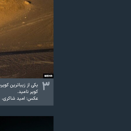
۳
یکی از زیباترین كوی
كویر نامید.
عکس: امید شاکری، م