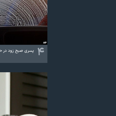
۴
پسری صبح زود در حا