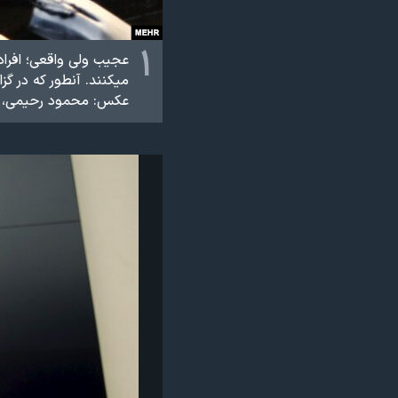
نرگس محمدی برنده جایزه نوبل صلح
۱
همایش محافظه‌کاران آمریکا «سی‌پک»
عجیب ولی واقعی؛ افراد 
میکنند. آنطور که در گز
صفحه‌های ویژه
عکس: محمود رحیمی، 
سفر پرزیدنت ترامپ به چین