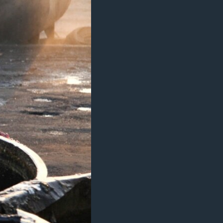
مستندها
فرهنگ و زندگی
حقوق شهروندی
انتخابات ریاست جمهوری آمریکا ۲۰۲۴
اقتصادی
حمله جمهوری اسلامی به اسرائیل
رمز مهسا
علم و فناوری
اسرائیل در جنگ
ورزش زنان در ایران
گالری عکس
اعتراضات زن، زندگی، آزادی
آرشیو پخش زنده
مجموعه مستندهای دادخواهی
تریبونال مردمی آبان ۹۸
دادگاه حمید نوری
چهل سال گروگان‌گیری
قانون شفافیت دارائی کادر رهبری ایران
اعتراضات مردمی آبان ۹۸
اسرائیل در جنگ