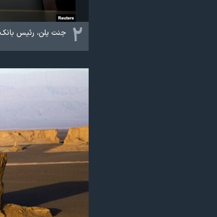
۲
جنت یلن، رئیس بانک م