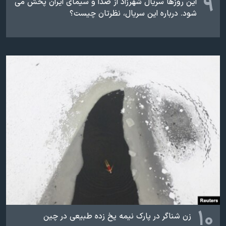
۹
این روزها سریال شهرزاد از صدا و سیمای ایران پخش می
اسرائیل در جنگ
شود. درباره این سریال، نظرتان چیست؟
نرگس محمدی برنده جایزه نوبل صلح
همایش محافظه‌کاران آمریکا «سی‌پک»
صفحه‌های ویژه
سفر پرزیدنت ترامپ به چین
۱۰
زن شناگر در پارک نیمه یخ زده طبیعی در چین