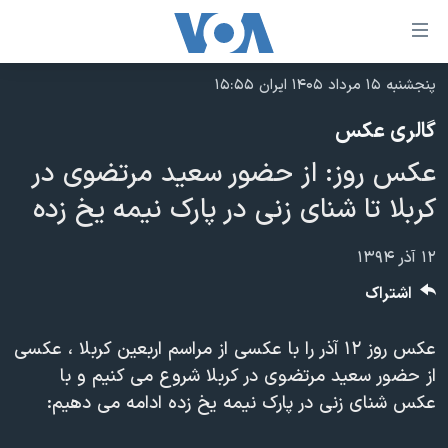
ینکهای
ابل
سترسی
پنجشنبه ۱۵ مرداد ۱۴۰۵ ایران ۱۵:۵۵
خانه
هش
گالری عکس
نسخه سبک وب‌سایت
ه
عکس روز: از حضور سعید مرتضوی در
حتوای
موضوع ها
صلی
کربلا تا شنای زنی در پارک نیمه یخ زده
برنامه های تلویزیونی
ایران
هش
جدول برنامه ها
ه
آمریکا
۱۲ آذر ۱۳۹۴
فحه
صفحه‌های ویژه
جهان
اشتراک
صلی
فرکانس‌های صدای آمریکا
ورزشی
جام جهانی ۲۰۲۶
هش
عکس روز ۱۲ آذر را با عکسی از مراسم اربعین کربلا ، عکسی
پخش رادیویی
ه
گزیده‌ها
عملیات خشم حماسی
از حضور سعید مرتضوی در کربلا شروع می کنیم و با
ستجو
۲۵۰سالگی آمریکا
ویژه برنامه‌ها
عکس شنای زنی در پارک نیمه یخ زده ادامه می دهیم:
یادگیری زبان انگلیسی
ویدیوها
بایگانی برنامه‌های تلویزیونی