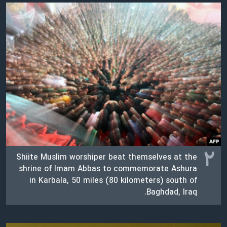
اسرائیل در جنگ
نرگس محمدی برنده جایزه نوبل صلح
همایش محافظه‌کاران آمریکا «سی‌پک»
صفحه‌های ویژه
سفر پرزیدنت ترامپ به چین
۲
Shiite Muslim worshiper beat themselves at the
shrine of Imam Abbas to commemorate Ashura
in Karbala, 50 miles (80 kilometers) south of
Baghdad, Iraq.