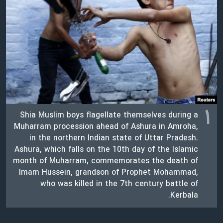
دنبال کنید
مستندها
فرهنگ و زندگی
حقوق شهروندی
انتخابات ریاست جمهوری آمریکا ۲۰۲۴
اقتصادی
حمله جمهوری اسلامی به اسرائیل
رمز مهسا
علم و فناوری
زبانهای مختلف
اسرائیل در جنگ
ورزش زنان در ایران
گالری عکس
اعتراضات زن، زندگی، آزادی
۱
Shia Muslim boys flagellate themselves during a
آرشیو پخش زنده
مجموعه مستندهای دادخواهی
Muharram procession ahead of Ashura in Amroha,
تریبونال مردمی آبان ۹۸
in the northern Indian state of Uttar Pradesh.
Ashura, which falls on the 10th day of the Islamic
دادگاه حمید نوری
month of Muharram, commemorates the death of
Imam Hussein, grandson of Prophet Mohammad,
چهل سال گروگان‌گیری
who was killed in the 7th century battle of
قانون شفافیت دارائی کادر رهبری ایران
Kerbala.
اعتراضات مردمی آبان ۹۸