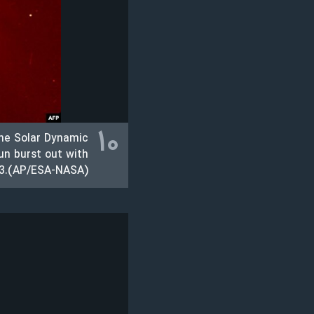
۱۰
he Solar Dynamic
un burst out with
13.(AP/ESA-NASA)