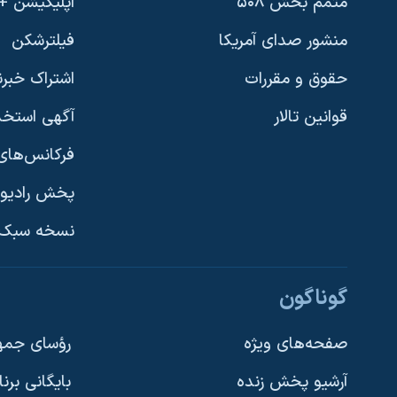
متمم بخش ۵۰۸
اپلیکیشن +VOA
منشور صدای آمریکا
فیلترشکن
حقوق و مقررات
اشتراک خبرن
قوانین تالار
آگهی استخد
فرکانس‌های 
پخش رادیو
یادگیری زبان انگلیسی
نسخه سبک 
دنبال کنید
گوناگون
صفحه‌های ویژه
رؤسای جمهو
آرشیو پخش زنده
بایگانی برن
زبانهای مختلف