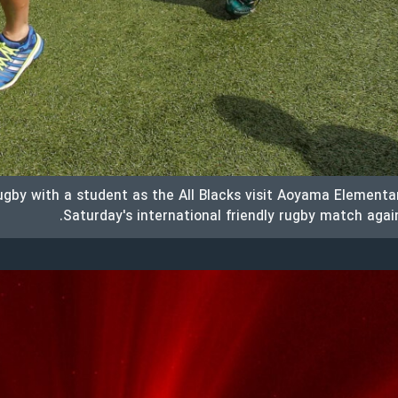
rugby with a student as the All Blacks visit Aoyama Element
Saturday's international friendly rugby match agai