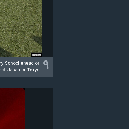
نرگس محمدی برنده جایزه نوبل صلح
همایش محافظه‌کاران آمریکا «سی‌پک»
صفحه‌های ویژه
سفر پرزیدنت ترامپ به چین
۹
ary School ahead of
nst Japan in Tokyo.