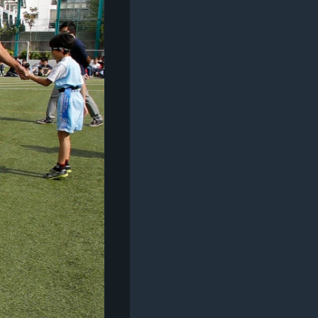
مستندها
فرهنگ و زندگی
حقوق شهروندی
انتخابات ریاست جمهوری آمریکا ۲۰۲۴
اقتصادی
حمله جمهوری اسلامی به اسرائیل
رمز مهسا
علم و فناوری
اسرائیل در جنگ
ورزش زنان در ایران
گالری عکس
اعتراضات زن، زندگی، آزادی
آرشیو پخش زنده
مجموعه مستندهای دادخواهی
تریبونال مردمی آبان ۹۸
دادگاه حمید نوری
چهل سال گروگان‌گیری
قانون شفافیت دارائی کادر رهبری ایران
اعتراضات مردمی آبان ۹۸
اسرائیل در جنگ