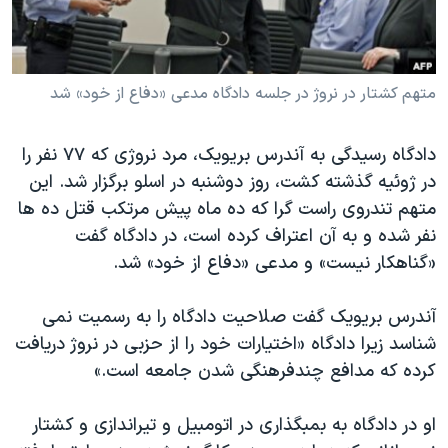
دنبال کنید
مستندها
فرهنگ و زندگی
حقوق شهروندی
انتخابات ریاست جمهوری آمریکا ۲۰۲۴
متهم کشتار در نروژ در جلسه دادگاه مدعی «دفاع از خود» شد
اقتصادی
حمله جمهوری اسلامی به اسرائیل
رمز مهسا
علم و فناوری
زبانهای مختلف
دادگاه رسیدگی به آندرس بریویک، مرد نروژی که ۷۷ نفر را
اسرائیل در جنگ
ورزش زنان در ایران
در ژوئیه گذشته کشت، روز دوشنبه در اسلو برگزار شد. این
گالری عکس
اعتراضات زن، زندگی، آزادی
متهم تندروی راست گرا که ده ماه پیش مرتکب قتل ده ها
نفر شده و به آن اعتراف کرده است، در دادگاه گفت
آرشیو پخش زنده
مجموعه مستندهای دادخواهی
«گناهکار نیست» و مدعی «دفاع از خود» شد.
تریبونال مردمی آبان ۹۸
دادگاه حمید نوری
آندرس بریویک گفت صلاحیت دادگاه را به رسمیت نمی
شناسد زیرا دادگاه «اختیارات خود را از حزبی در نروژ دریافت
چهل سال گروگان‌گیری
کرده که مدافع چندفرهنگی شدن جامعه است.»
قانون شفافیت دارائی کادر رهبری ایران
اعتراضات مردمی آبان ۹۸
او در دادگاه به بمبگذاری در اتومبیل و تیراندازی و کشتار