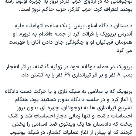
نوجوانانی که در اردوی حزب کارگر نروژ به جزیره اوتویا رفته
اسرائیل در جنگ
بودند اعتراف کرد. حزب کارگر، حزب حاکم نروژ است.
نرگس محمدی برنده جایزه نوبل صلح
همایش محافظه‌کاران آمریکا «سی‌پک»
دادستان دادگاه اسلو، بیش از یک ساعت اتهامات علیه
آندرس بریویک را قرائت کرد از جمله «اقدام به ترور». او
صفحه‌های ویژه
همزمان قربانیان او و چگونگی جان دادن آنان را فهرست
سفر پرزیدنت ترامپ به چین
می کرد.
بریویک در حمله دوگانه خود در ژوئیه گذشته، بر اثر انفجار
بمب ۸ نفر و بر اثر تیراندازی ۶۹ نفر را به کشتن داد.
بریویک که با سلامی به سبک نازی و با حرکت دست دادگاه
را آغاز کرد و در جلسه دادگاه بدون دستبند بود، هنگام
تشریح تیراندازی ها به نوجوانان، چهره ای بدون بروز
احساسات داشت و تنها زمانی دچار احساسات شد و اشک
ریخت که دادستان ها یک ویدئوی ضد اسلامی را پخش
کردند که او پیش از آغاز عملیات کشتار، در شبکه یوتیوب