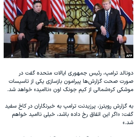
دنبال کنید
مستندها
فرهنگ و زندگی
حقوق شهروندی
انتخابات ریاست جمهوری آمریکا ۲۰۲۴
اقتصادی
حمله جمهوری اسلامی به اسرائیل
رمز مهسا
علم و فناوری
زبانهای مختلف
اسرائیل در جنگ
ورزش زنان در ایران
گالری عکس
اعتراضات زن، زندگی، آزادی
دونالد ترامپ، رئیس جمهوری ایالات متحده گفت در
آرشیو پخش زنده
مجموعه مستندهای دادخواهی
صورت صحت گزارش‌ها پیرامون بازسازی یکی از تاسیسات
تریبونال مردمی آبان ۹۸
موشکی کره‌شمالی از کیم جونگ اون «ناامید» خواهد شد.
دادگاه حمید نوری
به گزارش رویترز، پرزیدنت ترامپ به خبرنگاران در کاخ سفید
چهل سال گروگان‌گیری
گفت: «اگر این اتفاق رخ داده باشد، خیلی ناامید خواهم
قانون شفافیت دارائی کادر رهبری ایران
شد.»
اعتراضات مردمی آبان ۹۸