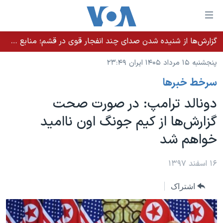
ینکهای
ابل
سترسی
گزارش‌ها از شنیده شدن صدای چند انفجار قوی در قشم؛ منابع حکومتی می‌گویند درگیری در تنگه هرمز بود
خانه
هش
پنجشنبه ۱۵ مرداد ۱۴۰۵ ایران ۲۳:۴۹
نسخه سبک وب‌سایت
ه
سرخط خبرها
حتوای
موضوع ها
صلی
دونالد ترامپ: در صورت صحت
برنامه های تلویزیونی
ایران
هش
گزارش‌ها از کیم جونگ اون ناامید
جدول برنامه ها
ه
آمریکا
خواهم شد
فحه
صفحه‌های ویژه
جهان
صلی
فرکانس‌های صدای آمریکا
ورزشی
جام جهانی ۲۰۲۶
۱۶ اسفند ۱۳۹۷
هش
پخش رادیویی
ه
گزیده‌ها
عملیات خشم حماسی
اشتراک
ستجو
۲۵۰سالگی آمریکا
ویژه برنامه‌ها
یادگیری زبان انگلیسی
ویدیوها
بایگانی برنامه‌های تلویزیونی