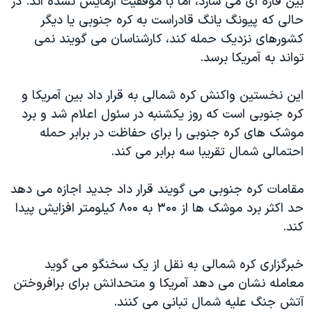
بین قاره ای می سازد، اما با موفقیت آزمایش نشده اند. در
اسرائیل در جنگ
حالی که پیونگ یانگ قادراست به کره جنوبی یا دیگر
نرگس محمدی برنده جایزه نوبل صلح
کشورهای نزدیک حمله کند، کارشناسان می گویند نمی
همایش محافظه‌کاران آمریکا «سی‌پک»
تواند به آمریکا برسد.
صفحه‌های ویژه
این نخستین واکنش کره شمالی به قرار داد بین آمریکا و
سفر پرزیدنت ترامپ به چین
کره جنوبی است که روز یکشنبه در سئول اعلام شد و برد
موشک های کره جنوبی را برای حفاظت در برابر حمله
احتمالی شمال تقریبا سه برابر می کند.
مقامات کره جنوبی می گویند قرار داد جدید اجازه می دهد
حد اکثر برد موشک ها از
۳۰۰
به ۸۰۰ کیلومتر افزایش پیدا
کند.
خبرگزاری کره شمالی به نقل از یک سخنگو می گوید
معامله نشان می دهد آمریکا و متحدانش برای برافروختن
آتش جنگ علیه شمال تبانی می کنند.