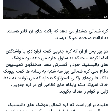
دنبال کنید
مستندها
فرهنگ و زندگی
حقوق شهروندی
انتخابات ریاست جمهوری آمریکا ۲۰۲۴
اقتصادی
حمله جمهوری اسلامی به اسرائیل
کره شمالی هشدار می دهد که راکت های آن قادر هستند
رمز مهسا
علم و فناوری
به ایالات متحده آمریکا برسند.
زبانهای مختلف
اسرائیل در جنگ
ورزش زنان در ایران
گالری عکس
اعتراضات زن، زندگی، آزادی
دو روز پس از آن که کره جنوبی گفت قراردادی با واشنگتن
امضا کرده است که به سئول جازه می دهد برد موشک
آرشیو پخش زنده
مجموعه مستندهای دادخواهی
های بالیستیک خود را گسترش دهد، سخنگوی کمیسیون
تریبونال مردمی آبان ۹۸
دفاع ملی کره شمالی روز سه شنبه به رسانه ها گفت پیونگ
دادگاه حمید نوری
یانگ «نیروهای راکتی استراتژیک» دارد که می توانند نه فقط
خاک آمریکا، بلکه پایگاه های نظامی آن در کره جنوبی،
چهل سال گروگان‌گیری
ژاپن و گوام را هدف بگیرند.
قانون شفافیت دارائی کادر رهبری ایران
اعتراضات مردمی آبان ۹۸
عقیده بر این است که کره شمالی موشک های بالیستیک