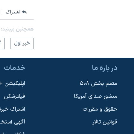
اشتراک
همچنبن ببینید:
خبر اول
گ
در باره ما
خدمات
متمم بخش ۵۰۸
اپلیکیشن +VOA
منشور صدای آمریکا
فیلترشکن
حقوق و مقررات
اشتراک خبرن
قوانین تالار
آگهی استخد