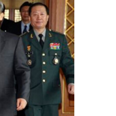
مستندها
فرهنگ و زندگی
حقوق شهروندی
انتخابات ریاست جمهوری آمریکا ۲۰۲۴
اقتصادی
حمله جمهوری اسلامی به اسرائیل
رمز مهسا
علم و فناوری
اسرائیل در جنگ
ورزش زنان در ایران
گالری عکس
اعتراضات زن، زندگی، آزادی
آرشیو پخش زنده
مجموعه مستندهای دادخواهی
تریبونال مردمی آبان ۹۸
دادگاه حمید نوری
چهل سال گروگان‌گیری
قانون شفافیت دارائی کادر رهبری ایران
اعتراضات مردمی آبان ۹۸
اسرائیل در جنگ