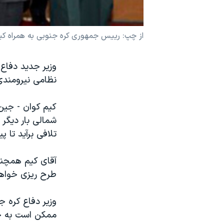
نرگس محمدی برنده جایزه نوبل صلح
همایش محافظه‌کاران آمریکا «سی‌پک»
از چپ: رییس جمهوری کره جنوبی به همراه کیم
صفحه‌های ویژه
وزیر جدید دفاع 
سفر پرزیدنت ترامپ به چین
نظامی نیرومندی
کیم کوان - جین،
شمالی بار دیگر
تلافی برآید تا 
آقای کیم همچنی
طرح ریزی خواهد
وزیر دفاع کره 
ممکن است به جن