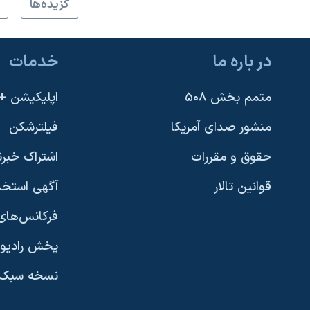
گزيده‌ها
در باره ما
خدمات
متمم بخش ۵۰۸
اپلیکیشن +VOA
منشور صدای آمریکا
فیلترشکن
حقوق و مقررات
اشتراک خبرن
قوانین تالار
آگهی استخد
فرکانس‌های 
پخش رادیو
یادگیری زبان انگلیسی
نسخه سبک 
دنبال کنید