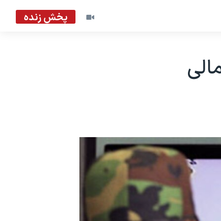
پخش زنده
الی