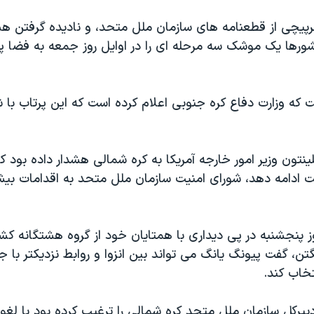
رپيچی از قطعنامه های سازمان ملل متحد، و ناديده گرفتن هش
شورها یک موشک سه مرحله ای را در اوایل روز جمعه به فضا پر
ت که وزارت دفاع کره جنوبی اعلام کرده است که اين پرتاب ب
ینتون وزیر امور خارجه آمریکا به کره شمالی هشدار داده بود که
اکت ادامه دهد، شورای امنیت سازمان ملل متحد به اقدامات ب
وز پنجشنبه در پی دیداری با همتایان خود از گروه هشتگانه ک
ن، گفت پیونگ یانگ می تواند بین انزوا و روابط نزدیکتر با ج
تخاب کند.
یرکل سازمان ملل متحد کره شمالی را ترغیب کرده بود با لغو ب