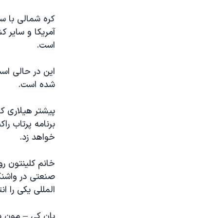
نرگس محمدی برنده جایزه نوبل صلح
کره شمالی با س
همایش محافظه‌کاران آمریکا «سی‌پک»
آمريکا و ساير ک
است.
صفحه‌های ویژه
سفر پرزیدنت ترامپ به چین
اين در حالی اس
شده است.
پيشتر هیلاری کل
برنامه پرتاب ر
خواهد زد.
خانم کلینتون ر
صنعتی در واشنگت
المللی یکی را ان
بان کی – مون دب