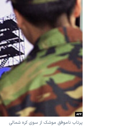
مستندها
فرهنگ و زندگی
حقوق شهروندی
انتخابات ریاست جمهوری آمریکا ۲۰۲۴
اقتصادی
حمله جمهوری اسلامی به اسرائیل
رمز مهسا
علم و فناوری
اسرائیل در جنگ
ورزش زنان در ایران
گالری عکس
اعتراضات زن، زندگی، آزادی
آرشیو پخش زنده
مجموعه مستندهای دادخواهی
تریبونال مردمی آبان ۹۸
دادگاه حمید نوری
چهل سال گروگان‌گیری
قانون شفافیت دارائی کادر رهبری ایران
اعتراضات مردمی آبان ۹۸
پرتاب ناموفق موشک از سوی کره شمالی
اسرائیل در جنگ