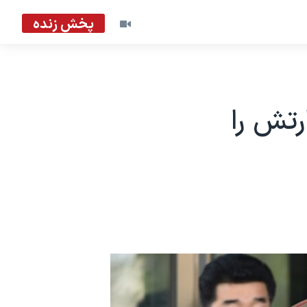
پخش زنده
رتش را