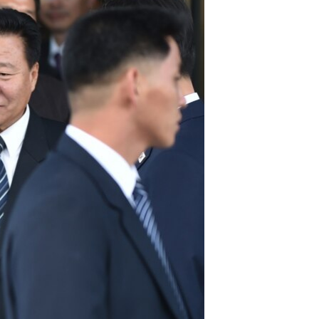
مستندها
فرهنگ و زندگی
حقوق شهروندی
انتخابات ریاست جمهوری آمریکا ۲۰۲۴
اقتصادی
حمله جمهوری اسلامی به اسرائیل
رمز مهسا
علم و فناوری
اسرائیل در جنگ
ورزش زنان در ایران
گالری عکس
اعتراضات زن، زندگی، آزادی
آرشیو پخش زنده
مجموعه مستندهای دادخواهی
تریبونال مردمی آبان ۹۸
دادگاه حمید نوری
چهل سال گروگان‌گیری
قانون شفافیت دارائی کادر رهبری ایران
اعتراضات مردمی آبان ۹۸
اسرائیل در جنگ