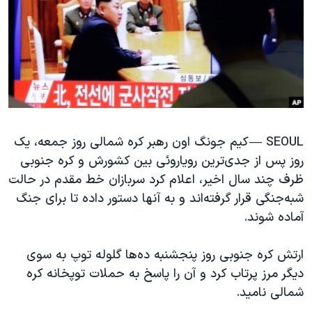
دنبال کنید
مستندها
فرهنگ و زندگی
حقوق شهروندی
انتخابات ریاست جمهوری آمریکا ۲۰۲۴
اقتصادی
حمله جمهوری اسلامی به اسرائیل
رمز مهسا
علم و فناوری
زبانهای مختلف
اسرائیل در جنگ
ورزش زنان در ایران
گالری عکس
اعتراضات زن، زندگی، آزادی
SEOUL —
کیم جونگ اون رهبر کره شمالی روز جمعه، یک
روز پس از جدی‌ترین رویاروئی بین کشورش و کره جنوبی
آرشیو پخش زنده
مجموعه مستندهای دادخواهی
ظرف چند سال اخیر، اعلام کرد سربازان خط مقدم در حالت
تریبونال مردمی آبان ۹۸
شبه‌جنگی قرار گرفته‌اند و به آنها دستور داده تا برای جنگ
دادگاه حمید نوری
آماده شوند.
چهل سال گروگان‌گیری
ارتش کره جنوبی روز پنجشنبه ده‌ها گلوله توپ به سوی
قانون شفافیت دارائی کادر رهبری ایران
دیگر مرز پرتاب کرد و آن را پاسخ به حملات توپخانه کره
اعتراضات مردمی آبان ۹۸
شمالی نامید.