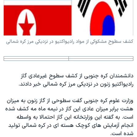
دنبال کنید
مستندها
فرهنگ و زندگی
حقوق شهروندی
انتخابات ریاست جمهوری آمریکا ۲۰۲۴
اقتصادی
حمله جمهوری اسلامی به اسرائیل
رمز مهسا
علم و فناوری
کشف سطوح مشکوکی از مواد رادیواکتیو در نزدیکی مرز کره شمالی
زبانهای مختلف
اسرائیل در جنگ
ورزش زنان در ایران
گالری عکس
اعتراضات زن، زندگی، آزادی
آرشیو پخش زنده
مجموعه مستندهای دادخواهی
دانشمندان کره جنوبی از کشف سطوح غیرعادی گاز
رادیواکتیو زنون در نزدیکی مرز کره شمالی خبر دادند.
تریبونال مردمی آبان ۹۸
دادگاه حمید نوری
وزارت علوم کره جنوبی گفت سطوحی از گاز زنون به میزان
چهل سال گروگان‌گیری
هشت برابر میزان عادی این گاز در نیمه ماه مه کشف شده
است. به گفته این وزارتخانه این گاز احتمالا به واسطه
قانون شفافیت دارائی کادر رهبری ایران
انجام آزمایش های کوچک هسته ای در کره شمالی تولید
اعتراضات مردمی آبان ۹۸
شده است.