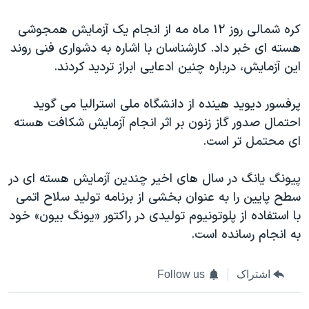
اسرائیل در جنگ
کره شمالی روز ۱۲ ماه مه از انجام یک آزمایش همجوشی
نرگس محمدی برنده جایزه نوبل صلح
هسته ای خبر داد. کارشناسان با اشاره به دشواری فنی روند
همایش محافظه‌کاران آمریکا «سی‌پک»
این آزمایش، درباره چنین ادعایی ابراز تردید کردند.
صفحه‌های ویژه
پرفسور دیوید هینده از دانشگاه ملی استرالیا می گوید
سفر پرزیدنت ترامپ به چین
احتمال صدور گاز زنون بر اثر انجام آزمایش شکافت هسته
ای محتمل تر است.
پیونگ یانگ در سال های اخیر چندین آزمایش هسته ای در
سطح پایین را به عنوان بخشی از برنامه تولید سلاح اتمی
با استفاده از پلوتونیوم تولیدی در راکتور «یونگ بیون» خود
به انجام رسانده است.
اشتراک
Follow us