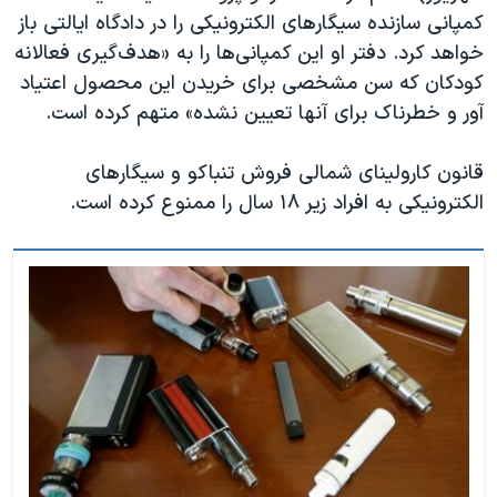
اسرائیل در جنگ
کمپانی سازنده سیگارهای الکترونیکی را در دادگاه ایالتی باز
نرگس محمدی برنده جایزه نوبل صلح
خواهد کرد. دفتر او این کمپانی‌‌ها را به «هدف‌گیری فعالانه
کودکان که سن مشخصی برای خریدن این محصول اعتیاد
همایش محافظه‌کاران آمریکا «سی‌پک»
آور و خطرناک برای آنها تعیین نشده» متهم کرده است.
صفحه‌های ویژه
سفر پرزیدنت ترامپ به چین
قانون کارولینای شمالی فروش تنباکو و سیگارهای
الکترونیکی به افراد زیر ۱۸ سال را ممنوع کرده است.