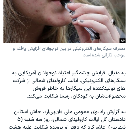
دنبال کنید
مستندها
فرهنگ و زندگی
حقوق شهروندی
انتخابات ریاست جمهوری آمریکا ۲۰۲۴
اقتصادی
حمله جمهوری اسلامی به اسرائیل
رمز مهسا
علم و فناوری
زبانهای مختلف
اسرائیل در جنگ
ورزش زنان در ایران
مصرف سیگارهای الکترونیکی در بین نوجوانان افزایش یافته و
موجب نگرانی شده است.
گالری عکس
اعتراضات زن، زندگی، آزادی
آرشیو پخش زنده
مجموعه مستندهای دادخواهی
به دنبال افزایش چشمگیر اعتیاد نوجوانان آمریکایی به
تریبونال مردمی آبان ۹۸
سیگارهای الکترونیکی، ایالت کارولینای شمالی از شرکت
های تولیدکننده این سیگارها به خاطر فروش
دادگاه حمید نوری
محصولات‌شان به کودکان، رسما شکایت می‌‌کند.
چهل سال گروگان‌گیری
قانون شفافیت دارائی کادر رهبری ایران
به گزارش رادیوی عمومی ملی «ان‌پی‌آر»، جاش استاین،
دادستان کل ایالت کارولینای شمالی، روز سه شنبه (۵
اعتراضات مردمی آبان ۹۸
شهریور) اعلام کرد که دفتر او پرونده شکایت علیه هشت