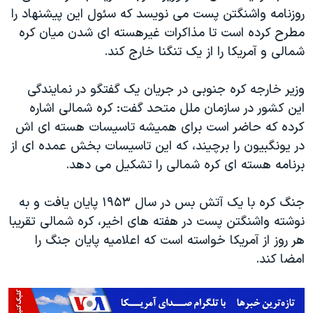
اسرائیل در جنگ
روزنامه واشنگتن پست می نویسد که سئول این پیشنهاد را
نرگس محمدی برنده جایزه نوبل صلح
مطرح کرده است تا مذاکرات غیرهسته ای شدن میان کره
شمالی و آمریکا را از یک تنگنا خارج کند.
همایش محافظه‌کاران آمریکا «سی‌پک»
صفحه‌های ویژه
وزیر خارجه کره جنوبی در جریان یک گفتگو در نمایندگی
سفر پرزیدنت ترامپ به چین
این کشور در سازمان ملل متحد گفت: کره شمالی اشاره
کرده که حاضر است برای همیشه تاسیسات هسته ای اش
در یونگبیون را برچیند، که این تاسیسات بخش عمده ای از
برنامه هسته ای کره شمالی را تشکیل می دهد.
جنگ کره با یک آتش بس در سال ۱۹۵۳ پایان یافت و به
نوشته واشنگتن پست در هفته های اخیر، کره شمالی تقریبا
هر روز از آمریکا خواسته است که اعلامیه پایان جنگ را
امضا کند.