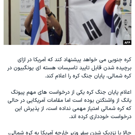
دنبال کنید
مستندها
فرهنگ و زندگی
حقوق شهروندی
انتخابات ریاست جمهوری آمریکا ۲۰۲۴
اقتصادی
حمله جمهوری اسلامی به اسرائیل
رمز مهسا
علم و فناوری
زبانهای مختلف
اسرائیل در جنگ
ورزش زنان در ایران
کره جنوبی می خواهد پیشنهاد کند که آمریکا در ازای
گالری عکس
اعتراضات زن، زندگی، آزادی
برچیده شدن قابل تایید تاسیسات هسته ای یونگبیون در
آرشیو پخش زنده
مجموعه مستندهای دادخواهی
کره شمالی، پایان جنگ کره را اعلام کند.
تریبونال مردمی آبان ۹۸
اعلام پایان جنگ کره یکی از درخواست های مهم پیونگ
دادگاه حمید نوری
یانگ از واشنگتن بوده است اما مقامات آمریکایی در حالی
چهل سال گروگان‌گیری
که کره شمالی امتیاز مهمی نداده است، از پذیرش این
قانون شفافیت دارائی کادر رهبری ایران
درخواست خودداری کرده اند.
اعتراضات مردمی آبان ۹۸
حالا با نزدیک شدن سفر وزیر خارجه آمریکا به کره شمالی،