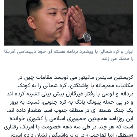
دنبال کنید
مستندها
فرهنگ و زندگی
حقوق شهروندی
انتخابات ریاست جمهوری آمریکا ۲۰۲۴
اقتصادی
حمله جمهوری اسلامی به اسرائیل
رمز مهسا
علم و فناوری
زبانهای مختلف
اسرائیل در جنگ
ورزش زنان در ایران
ايران و کره شمالی با پيشبرد برنامه هسته ای خود ديپلماسی آمريکا
را محک می زنند
گالری عکس
اعتراضات زن، زندگی، آزادی
آرشیو پخش زنده
مجموعه مستندهای دادخواهی
کريستين ساينس مانيتور می نويسد مقامات چين در
تریبونال مردمی آبان ۹۸
مکاتبات محرمانه با واشنگتن، کره شمالی را به کودک
دردانه و لوسی با رفتار غيرقابل پيش بينی تشبيه کرده اند
دادگاه حمید نوری
و در پی حمله پيونگ يانگ به کره جنوبی، نسبت به بروز
چهل سال گروگان‌گیری
يک جنگ هسته ای در منطقه جنوب آسيا هشدار داده اند.
قانون شفافیت دارائی کادر رهبری ایران
اين روزنامه همچنين جمهوری اسلامی را کشوری خوانده
است که هر چند در طی سه دهه خصومت با آمريکا، رفتاری
اعتراضات مردمی آبان ۹۸
«منطقی اما تهاجمی» در برابر واشنگتن نشان داده است،