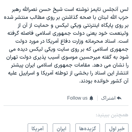
لس آنجلس تايمز نوشته است شيخ حسن نصرالله رهبر
حزب الله لبنان با صحه گذاشتن بر روی مطالب منتشر شده
بر روی پايگاه اينترنتی ويکی ليکس و حمايت از آن از
ولينعمت خود يعنی دولت جمهوری اسلامی فاصله گرفته
است. اسناد محرمانه وزارت دفاع آمريکا در مورد دولت
جمهوری اسلامی که بر روی سايت ويکی ليکس ديده می
شود به گفته ميرحسين موسوی آسيب پذيری دولت تهران
را نشان می دهد. مقامات جمهوری اسلامی ايران پيشتر
انتشار اين اسناد را بخشی از توطئه آمريکا و اسراييل عليه
آن کشور خوانده بودند.
اشتراک
Follow us
همچنبن ببینید:
خبر اول
گزيده‌ها
ايران
آمريکا