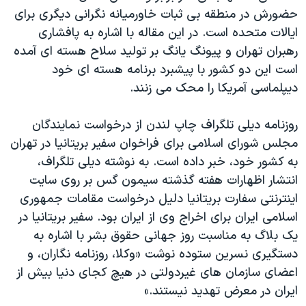
اسرائیل در جنگ
حضورش در منطقه بی ثبات خاورميانه نگرانی ديگری برای
نرگس محمدی برنده جایزه نوبل صلح
ايالات متحده است. در اين مقاله با اشاره به پافشاری
رهبران تهران و پيونگ يانگ بر توليد سلاح هسته ای آمده
همایش محافظه‌کاران آمریکا «سی‌پک»
است اين دو کشور با پيشبرد برنامه هسته ای خود
صفحه‌های ویژه
ديپلماسی آمريکا را محک می زنند.
سفر پرزیدنت ترامپ به چین
روزنامه ديلی تلگراف چاپ لندن از درخواست نمايندگان
مجلس شورای اسلامی برای فراخوان سفير بريتانيا در تهران
به کشور خود، خبر داده است. به نوشته ديلی تلگراف،
انتشار اظهارات هفته گذشته سيمون گس بر روی سايت
اينترنتی سفارت بريتانيا دليل درخواست مقامات جمهوری
اسلامی ايران برای اخراج وی از ايران بود. سفير بريتانيا در
يک بلاگ به مناسبت روز جهانی حقوق بشر با اشاره به
دستگيری نسرين ستوده نوشت «وکلا، روزنامه نگاران، و
اعضای سازمان های غيردولتی در هيچ کجای دنيا بيش از
ايران در معرض تهديد نيستند.»