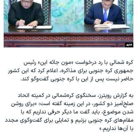
دنبال کنید
مستندها
فرهنگ و زندگی
حقوق شهروندی
انتخابات ریاست جمهوری آمریکا ۲۰۲۴
اقتصادی
حمله جمهوری اسلامی به اسرائیل
رمز مهسا
علم و فناوری
زبانهای مختلف
اسرائیل در جنگ
ورزش زنان در ایران
گالری عکس
اعتراضات زن، زندگی، آزادی
کره شمالی با رد درخواست «مون جائه این» رئیس
جمهوری کره جنوبی برای مذاکره، اعلام کرد که این کشور
آرشیو پخش زنده
مجموعه مستندهای دادخواهی
حاضر نیست پس از این با کره‌ جنوبی گفت‌وگو کند.
تریبونال مردمی آبان ۹۸
دادگاه حمید نوری
به گزارش رویترز، سخنگوی کره‌شمالی در کمیته اتحاد
صلح‌آمیز دو کشور،‌ در این زمینه گفته است: «برای روشن
چهل سال گروگان‌گیری
شدن موضوع، باید گفت ما دیگر حرفی نداریم که با
قانون شفافیت دارائی کادر رهبری ایران
مقام‌های کره جنوبی بزنیم و تمایلی برای گفت‌وگوی مجدد
اعتراضات مردمی آبان ۹۸
با آن‌ها نداریم.»