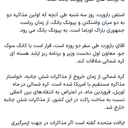
دنبال کنید
مستندها
فرهنگ و زندگی
استفن بازورت، روز سه شنبه طی آنچه که اولین مذاکره دو
حقوق شهروندی
انتخابات ریاست جمهوری آمریکا ۲۰۲۴
به دو میان واشنگتن و پیونگ یانگ، از زمان ریاست
اقتصادی
حمله جمهوری اسلامی به اسرائیل
جمهوری باراک اوباما است، به پیونگ یانگ می رود.
رمز مهسا
علم و فناوری
زبانهای مختلف
آقای بازورت طی سفر دو روزه است، قرار است با کانگ سوک
اسرائیل در جنگ
ورزش زنان در ایران
جو، معاون اول نخست وزیر و برنامه ریز ارشد هسته ای
گالری عکس
اعتراضات زن، زندگی، آزادی
کره شمالی ملاقات کند.
آرشیو پخش زنده
مجموعه مستندهای دادخواهی
کره شمالی از زمان خروج از مذاکرات شش جانبه، خواستار
تریبونال مردمی آبان ۹۸
مذاکره مستقیم با آمریکا شده است. کره شمالی در ماه
دادگاه حمید نوری
آوریل، فروردین ماه، در اعتراض به انتقادهای بین المللی
چهل سال گروگان‌گیری
نسبت به ساخت راکت در این کشور، از مذاکرات شش جانبه
خارج شد.
قانون شفافیت دارائی کادر رهبری ایران
اعتراضات مردمی آبان ۹۸
ایالات متحده گفته است اگر مذاکرات در جهت ازسرگیری