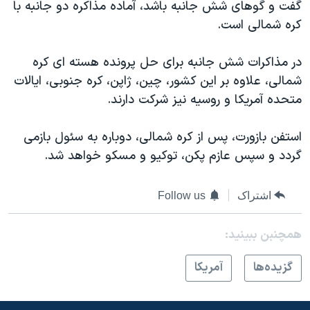
اسرائیل در جنگ
گفت و گوهای شش جانبه باشد، آماده مذاکره دو جانبه با
کره شمالی است.
نرگس محمدی برنده جایزه نوبل صلح
همایش محافظه‌کاران آمریکا «سی‌پک»
در مذاکرات شش جانبه برای حل پرونده هسته ای کره
صفحه‌های ویژه
شمالی، علاوه بر این کشور، چین، ژاپن، کره جنوبی، ایالات
متحده آمریکا و روسیه نیز شرکت دارند.
سفر پرزیدنت ترامپ به چین
استفن بازورت، پس از کره شمالی، دوباره به سئول بازمی
گردد و سپس عازم پکن، توکیو و مسکو خواهد شد.
اشتراک
Follow us
همچنبن ببینید:
گزيده‌ها
آمريکا