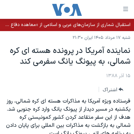
ینکهای
ابل
سترسی
استقبال شماری از سازمان‌های عربی و اسلامی از «معاهده دفاع مشترک مکه»
خانه
هش
شنبه ۱۷ مرداد ۱۴۰۵ ایران ۲۱:۳۰
نسخه سبک وب‌سایت
ه
نماینده آمریکا در پرونده هسته ای کره
حتوای
موضوع ها
شمالی، به پیونگ یانگ سفرمی کند
صلی
برنامه های تلویزیونی
ایران
هش
جدول برنامه ها
ه
۱۵ آذر ۱۳۸۸
آمریکا
فحه
صفحه‌های ویژه
جهان
اشتراک
صلی
فرکانس‌های صدای آمریکا
ورزشی
جام جهانی ۲۰۲۶
هش
فرستاده ویژه آمریکا به مذاکرات هسته ای کره شمالی، روز
پخش رادیویی
ه
گزیده‌ها
عملیات خشم حماسی
یکشنبه در مسیر دیدار از پیونگ یانگ وارد کره جنوبی شد.
ستجو
هدف از این سفر متقاعد کردن کشور کمونیستی کره
۲۵۰سالگی آمریکا
ویژه برنامه‌ها
یادگیری زبان انگلیسی
شمالی به بازگشت به مذاکرات بین المللی برای پایان دادن
ویدیوها
بایگانی برنامه‌های تلویزیونی
به برنامه های اتمی پیونگ یانگ است.