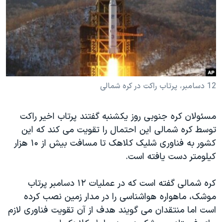
دنبال کنید
مستندها
فرهنگ و زندگی
حقوق شهروندی
انتخابات ریاست جمهوری آمریکا ۲۰۲۴
اقتصادی
حمله جمهوری اسلامی به اسرائیل
رمز مهسا
علم و فناوری
زبانهای مختلف
اسرائیل در جنگ
ورزش زنان در ایران
12 دسامبر، پرتاب راکت در کره شمالی
گالری عکس
اعتراضات زن، زندگی، آزادی
مسئولان کره جنوبی روز یکشنبه گفتند پرتاب اخیر راکت
آرشیو پخش زنده
مجموعه مستندهای دادخواهی
توسط کره شمالی این احتمال را تقویت می کند که این
تریبونال مردمی آبان ۹۸
کشور به فناوری شلیک کلاهک تا مسافت بیش از ۱۰ هزار
دادگاه حمید نوری
کیلومتر دست یافته است.
چهل سال گروگان‌گیری
کره شمالی گفته است که در عملیات ۱۲ دسامبر پرتاب
قانون شفافیت دارائی کادر رهبری ایران
موشک، ماهواره هواشناسی را در مدار زمین نصب کرده
اعتراضات مردمی آبان ۹۸
است اما منتقدان می گویند هدف از آن تقویت فناوری لازم