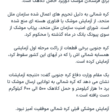
برای فرستادن موشک دوربرد حامل کلاهک است.
اسرائیل در جنگ
نرگس محمدی برنده جایزه نوبل صلح
کره شمالی به دلیل تحریم های اعمال شده سازمان ملل
همایش محافظه‌کاران آمریکا «سی‌پک»
متحد، از آزمایش موشک یا فناوری هسته ای منع شده
است. شورای امنیت سازمان ملل متحد، پرتاب موشک از
صفحه‌های ویژه
سوی پیونگ یانگ در ماه گذشته را محکوم کرد.
سفر پرزیدنت ترامپ به چین
کره جنوبی برخی قطعات از راکت مرحله اول آزمایشی
همسایه شمالی اش را که در آبهای این کشور سقوط کرد،
آزمایش کرده است.
یک مقام وزارت دفاع کره جنوبی گفت: «نتیجه آزمایشات
نشان می دهد که کره شمالی به توانایی ارسال موشک تا
برد ۱۰ هزار کیلومتر و حمل کلاهک ۵۰۰ الی ۶۰۰ کیلوگرم
دست یافته است.»
آزمایش موشکی قبلی کره شمالی موفقیت آمیز نبود.