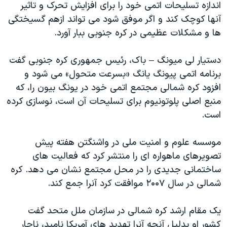
اندازه تسلیحات اتمی خود را برای افزایش تحرک و تاثیر
دنبال کنید
مستندها
فرهنگ و زندگی
آنها کوچک کند و اگر موفق شود می تواند ازهم گسیختگی
حقوق شهروندی
انتخابات ریاست جمهوری آمریکا ۲۰۲۴
ها و مشکلات عظیمی در کره جنوبی ببار آورد.
اقتصادی
حمله جمهوری اسلامی به اسرائیل
دستیار لی میونگ – باک، رئیس جمهوری کره جنوبی گفت
رمز مهسا
علم و فناوری
برنامه اتمی پیونگ یانگ «بسرعت متحول» می شود و
زبانهای مختلف
اسرائیل در جنگ
ورزش زنان در ایران
افزود کره شمالی مجتمع اتمی خود در یونگ بیون را، که
منبع اصلی پلوتونیوم برای تسلیحات آن است، نوسازی کرده
گالری عکس
اعتراضات زن، زندگی، آزادی
است.
آرشیو پخش زنده
مجموعه مستندهای دادخواهی
تریبونال مردمی آبان ۹۸
موسسه علوم و امنیت ملی در واشنگتن هفته پیش
تصویرهای ماهواره ای را منتشر کرد که فعالیت های
دادگاه حمید نوری
ساختمانی جدیدی را در محل مجتمع نشان می دهد. کره
چهل سال گروگان‌گیری
شمالی در سال ۲۰۰۷ موافقت کرد آنرا جمع کند.
قانون شفافیت دارائی کادر رهبری ایران
یک مقام ارشد کره شمالی در سازمان ملل متحد گفت
اعتراضات مردمی آبان ۹۸
کشور او بدلیل آنچه آنرا تهدید های آمریکا نامید، ناچار