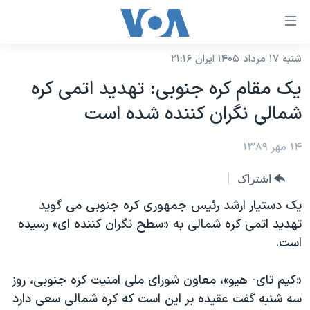
ینکهای
ابل
سترسی
شنبه ۱۷ مرداد ۱۴۰۵ ایران ۲۱:۱۶
خانه
هش
یک مقام کره جنوبی: تهدید اتمی کره
نسخه سبک وب‌سایت
ه
شمالی نگران کننده شده است
حتوای
موضوع ها
صلی
۱۴ مهر ۱۳۸۹
برنامه های تلویزیونی
ایران
هش
جدول برنامه ها
ه
آمریکا
اشتراک
فحه
صفحه‌های ویژه
جهان
یک دستیار ارشد رئیس جمهوری کره جنوبی می گوید
صلی
فرکانس‌های صدای آمریکا
تهدید اتمی کره شمالی به «سطح نگران کننده ای» رسیده
ورزشی
جام جهانی ۲۰۲۶
هش
است.
پخش رادیویی
ه
گزیده‌ها
عملیات خشم حماسی
ستجو
۲۵۰سالگی آمریکا
ویژه برنامه‌ها
«کیم تای- هیو»، معاون شورای ملی امنیت کره جنوبی، روز
یادگیری زبان انگلیسی
سه شنبه گفت عقیده بر این است که کره شمالی سعی دارد
ویدیوها
بایگانی برنامه‌های تلویزیونی