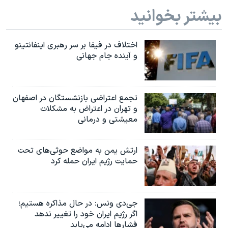
اسرائیل در جنگ
بیشتر بخوانید
نرگس محمدی برنده جایزه نوبل صلح
همایش محافظه‌کاران آمریکا «سی‌پک»
اختلاف در فیفا بر سر رهبری اینفانتینو
و آینده جام جهانی
صفحه‌های ویژه
سفر پرزیدنت ترامپ به چین
تجمع اعتراضی بازنشستگان در اصفهان
و تهران در اعتراض به مشکلات
معیشتی و درمانی
ارتش یمن به مواضع حوثی‌های تحت
حمایت رژیم ایران حمله کرد
جی‌دی ونس: در حال مذاکره هستیم؛
اگر رژیم ایران خود را تغییر ندهد
فشارها ادامه می‌یابد