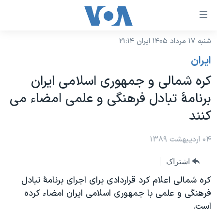
ینکهای
ابل
سترسی
شنبه ۱۷ مرداد ۱۴۰۵ ایران ۲۱:۱۴
خانه
هش
ايران
نسخه سبک وب‌سایت
ه
کره شمالی و جمهوری اسلامی ايران
حتوای
موضوع ها
برنامۀ تبادل فرهنگی و علمی امضاء می
صلی
برنامه های تلویزیونی
ایران
هش
کنند
جدول برنامه ها
ه
آمریکا
فحه
صفحه‌های ویژه
۰۴ اردیبهشت ۱۳۸۹
جهان
صلی
فرکانس‌های صدای آمریکا
ورزشی
جام جهانی ۲۰۲۶
هش
اشتراک
پخش رادیویی
ه
گزیده‌ها
عملیات خشم حماسی
کره شمالی اعلام کرد قراردادی برای اجرای برنامۀ تبادل
ستجو
فرهنگی و علمی با جمهوری اسلامی ایران امضاء کرده
۲۵۰سالگی آمریکا
ویژه برنامه‌ها
یادگیری زبان انگلیسی
است.
ویدیوها
بایگانی برنامه‌های تلویزیونی