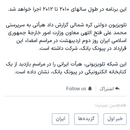
دنبال کنید
مستندها
فرهنگ و زندگی
این برنامه در طول سالهای ۲۰۱۰ تا ۲۰۱۲ اجرا خواهد شد.
حقوق شهروندی
انتخابات ریاست جمهوری آمریکا ۲۰۲۴
تلویزیون دولتی کره شمالی گزارش داد هیأتی به سرپرستی
اقتصادی
حمله جمهوری اسلامی به اسرائیل
محمد علی فتح اللهی معاون وزارت امور خارجۀ جمهوری
رمز مهسا
علم و فناوری
اسلامی ايران روز دوم اردیبهشت در مراسم امضاء این
زبانهای مختلف
قرارداد در پیونگ یانگ، شرکت داشته است.
اسرائیل در جنگ
ورزش زنان در ایران
گالری عکس
اعتراضات زن، زندگی، آزادی
این شبکه تلویزیونی، هیأت ایرانی را در مراسم بازدید از یک
آرشیو پخش زنده
مجموعه مستندهای دادخواهی
کتابخانه الکترونیکی در پیونگ یانگ، نشان داده است.
تریبونال مردمی آبان ۹۸
اشتراک
Follow us
دادگاه حمید نوری
چهل سال گروگان‌گیری
همچنبن ببینید:
قانون شفافیت دارائی کادر رهبری ایران
خبر اول
گزيده‌ها
ايران
اعتراضات مردمی آبان ۹۸