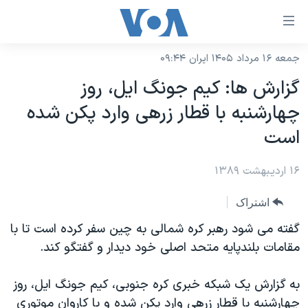
ینکهای
ابل
سترسی
جمعه ۱۶ مرداد ۱۴۰۵ ایران ۰۹:۴۴
خانه
هش
گزارش ها: کيم جونگ ايل، روز
نسخه سبک وب‌سایت
ه
چهارشنبه با قطار زرهی وارد پکن شده
حتوای
موضوع ها
است
صلی
برنامه های تلویزیونی
ایران
هش
۱۶ اردیبهشت ۱۳۸۹
جدول برنامه ها
ه
آمریکا
فحه
صفحه‌های ویژه
جهان
اشتراک
صلی
فرکانس‌های صدای آمریکا
ورزشی
جام جهانی ۲۰۲۶
گفته می شود رهبر کره شمالی به چين سفر کرده است تا با
هش
پخش رادیویی
مقامات بلندپايه متحد اصلی خود ديدار و گفتگو کند.
ه
گزیده‌ها
عملیات خشم حماسی
ستجو
۲۵۰سالگی آمریکا
ویژه برنامه‌ها
یادگیری زبان انگلیسی
به گزارش يک شبکه خبری کره جنوبی، کيم جونگ ايل، روز
ویدیوها
بایگانی برنامه‌های تلویزیونی
چهارشنبه با قطار زرهی وارد پکن شده و با کاروان موتوری