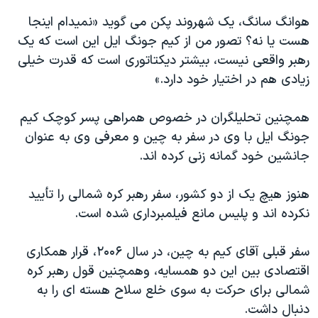
اسرائیل در جنگ
هوانگ سانگ، يک شهروند پکن می گويد «نميدام اينجا
نرگس محمدی برنده جایزه نوبل صلح
هست يا نه؟ تصور من از کيم جونگ ايل اين است که يک
همایش محافظه‌کاران آمریکا «سی‌پک»
رهبر واقعی نيست، بيشتر ديکتاتوری است که قدرت خيلی
زيادی هم در اختيار خود دارد.»
صفحه‌های ویژه
سفر پرزیدنت ترامپ به چین
همچنين تحليلگران در خصوص همراهی پسر کوچک کيم
جونگ ايل با وی در سفر به چين و معرفی وی به عنوان
جانشين خود گمانه زنی کرده اند.
هنوز هيچ يک از دو کشور، سفر رهبر کره شمالی را تأييد
نکرده اند و پليس مانع فيلمبرداری شده است.
سفر قبلی آقای کيم به چين، در سال ۲۰۰۶، قرار همکاری
اقتصادی بين اين دو همسايه، وهمچنين قول رهبر کره
شمالی برای حرکت به سوی خلع سلاح هسته ای را به
دنبال داشت.