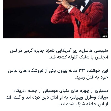
دنبال کنید
مستندها
فرهنگ و زندگی
حقوق شهروندی
انتخابات ریاست جمهوری آمریکا ۲۰۲۴
اقتصادی
حمله جمهوری اسلامی به اسرائیل
رمز مهسا
علم و فناوری
زبانهای مختلف
اسرائیل در جنگ
ورزش زنان در ایران
گالری عکس
اعتراضات زن، زندگی، آزادی
«نیپسی هاسل»، رپر آمریکایی نامزد جایزه گرمی در لس
آنجلس با شلیک گلوله کشته شد.
آرشیو پخش زنده
مجموعه مستندهای دادخواهی
تریبونال مردمی آبان ۹۸
این خواننده ۳۳ ساله بیرون یکی از فروشگاه های لباس
دادگاه حمید نوری
خود به قتل رسید.
چهل سال گروگان‌گیری
بسیاری از چهره های دنیای موسیقی از جمله «دریک»،
قانون شفافیت دارائی کادر رهبری ایران
«ریانا» و«فرل ویلیامز» به او ادای دین کرده اند و گفته اند
اعتراضات مردمی آبان ۹۸
از این حادثه شوک شده اند.