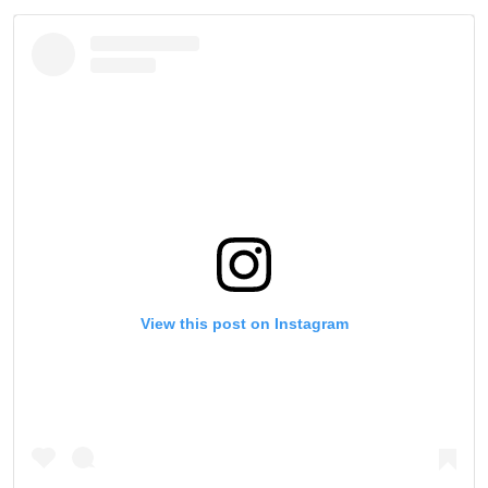
اسرائیل در جنگ
نرگس محمدی برنده جایزه نوبل صلح
همایش محافظه‌کاران آمریکا «سی‌پک»
صفحه‌های ویژه
سفر پرزیدنت ترامپ به چین