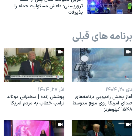
اسرائیل در جنگ
تروریستی؛ داعش مسئولیت حمله را
پذیرفت
نرگس محمدی برنده جایزه نوبل صلح
همایش محافظه‌کاران آمریکا «سی‌پک»
برنامه های قبلی
صفحه‌های ویژه
سفر پرزیدنت ترامپ به چین
دی ۲۰, ۱۴۰۴
آذر ۲۷, ۱۴۰۴
آغاز پخش رادیویی برنامه‌های
پوشش زنده | سخنرانی دونالد
صدای آمریکا روی موج متوسط
ترامپ خطاب به مردم آمریکا
۱۵۴۸ کیلوهرتز