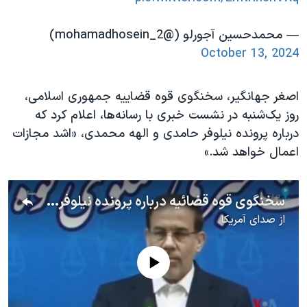
— محمدحسین آجورلو (@mohamadhosein_2)
October 13, 2024
اصغر جهانگیر، سخنگوی قوه قضاییه جمهوری اسلامی،
روز یک‌شنبه در نشست خبری با رسانه‌ها، اعلام کرد که
درباره پرونده نیلوفر حامدی و الهه محمدی، «اشد مجازات
اعمال خواهد شد.»
سخنگوی قوه قضائیه درباره پرونده نیلوفر حامدی و الهه محمدی: اشد مجازات اعمال خواهد شد
از
صدای آمریکا
No media source currently available