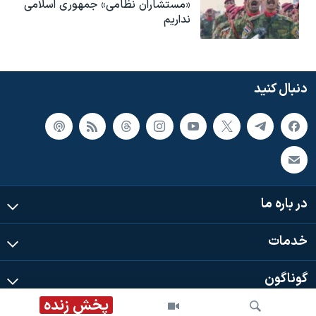
«مستشاران نظامی» جمهوری اسلامی
نداریم
دنبال کنید
در باره ما
خدمات
گوناگون
پخش زنده