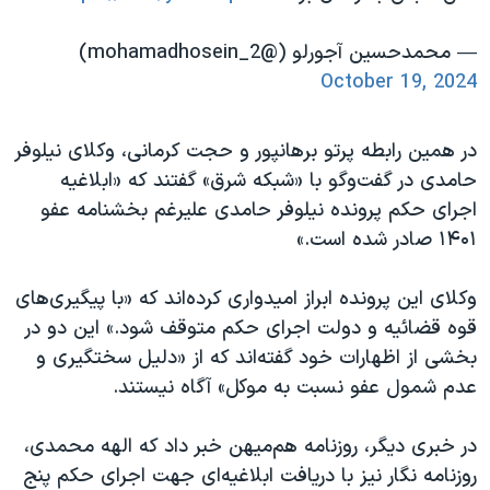
اسرائیل در جنگ
نرگس محمدی برنده جایزه نوبل صلح
— محمدحسین آجورلو (@mohamadhosein_2)
October 19, 2024
همایش محافظه‌کاران آمریکا «سی‌پک»
صفحه‌های ویژه
در همین رابطه پرتو برهانپور و حجت کرمانی، وکلای نیلوفر
سفر پرزیدنت ترامپ به چین
حامدی در گفت‌وگو با «شبکه‌ شرق» گفتند که «ابلاغیه
اجرای حکم پرونده نیلوفر حامدی علیرغم بخشنامه عفو
۱۴۰۱ صادر شده است.»
وکلای این پرونده ابراز امیدواری کرده‌اند که «با پیگیری‌های
قوه‌ قضائیه و دولت اجرای حکم متوقف شود.» این دو در
بخشی از اظهارات خود گفته‌اند که از «دلیل سختگیری و
عدم شمول عفو نسبت به موکل» آگاه نیستند.
در خبری دیگر، روزنامه هم‌میهن خبر داد که الهه محمدی،
روزنامه نگار نیز با دریافت ابلاغیه‌ای جهت اجرای حکم پنج