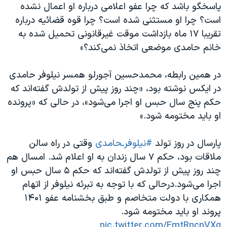
پاسخگو باشد که چرا عفو اعلامی درباره او اعمال نشده
است؟ چرا او مستثنی شده است؟ چرا قوه قضائیه درباره
تقریبا ۱۷ ماه بازداشت موقت غیرقانونی تحمیل شده به
خانم حامدی موضعی اتخاذ نمی‌کند؟»
در همین رابطه، محمدحسین آجورلو همسر نیلوفر حامدی
در ایکس نوشته بود، «چند روز پیش از تولدش گفته‌اند که
حکم پنج سال حبس او اجرا می‌شود»، در حالی که «پرونده
او باید مختومه شود.»
پارسال در روز تولد
#نیلوفرـحامدی
وقتی در راه سالن
ملاقات بود، حکم ۷ سال زندان به او اعلام شد. امسال هم
چند روز پیش از تولدش گفته‌اند که حکم ۵ سال حبس او
اجرا می‌شود.درحالی که با توجه به تبرئه نیلوفر از اتهام
همکاری با دولت متخاصم و طبق بخشنامه عفو ۱۴۰۱
پروند او باید مختومه شود.
pic.twitter.com/EmtRncnVXq