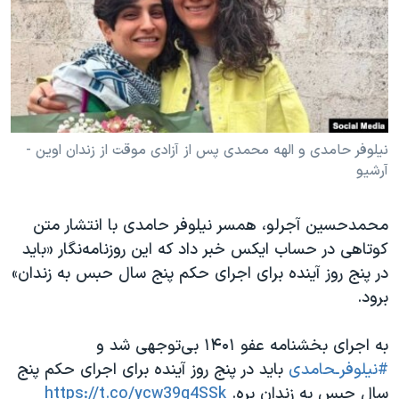
دنبال کنید
مستندها
فرهنگ و زندگی
حقوق شهروندی
انتخابات ریاست جمهوری آمریکا ۲۰۲۴
اقتصادی
حمله جمهوری اسلامی به اسرائیل
رمز مهسا
علم و فناوری
زبانهای مختلف
اسرائیل در جنگ
ورزش زنان در ایران
نیلوفر حامدی و الهه محمدی پس از آزادی موقت از زندان اوین -
آرشیو
گالری عکس
اعتراضات زن، زندگی، آزادی
آرشیو پخش زنده
مجموعه مستندهای دادخواهی
محمدحسین آجرلو، همسر نیلوفر حامدی با انتشار متن
تریبونال مردمی آبان ۹۸
کوتاهی در حساب ایکس خبر داد که این روزنامه‌نگار «باید
در پنج روز آینده برای اجرای حکم پنج سال حبس به زندان»
دادگاه حمید نوری
برود.
چهل سال گروگان‌گیری
قانون شفافیت دارائی کادر رهبری ایران
به اجرای بخشنامه عفو ۱۴۰۱ بی‌توجهی شد و
#نیلوفرـحامدی
باید در پنج روز آینده برای اجرای حکم پنج
اعتراضات مردمی آبان ۹۸
سال حبس به زندان بره.
https://t.co/ycw39q4SSk