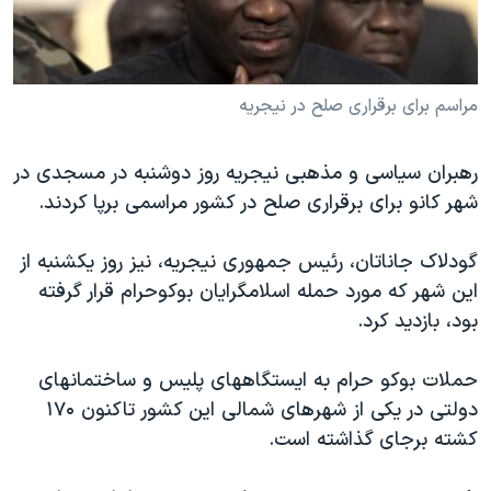
دنبال کنید
مستندها
فرهنگ و زندگی
حقوق شهروندی
انتخابات ریاست جمهوری آمریکا ۲۰۲۴
اقتصادی
حمله جمهوری اسلامی به اسرائیل
مراسم برای برقراری صلح در نیجریه
رمز مهسا
علم و فناوری
زبانهای مختلف
رهبران سیاسی و مذهبی نیجریه روز دوشنبه در مسجدی در
اسرائیل در جنگ
ورزش زنان در ایران
شهر کانو برای برقراری صلح در کشور مراسمی برپا کردند.
گالری عکس
اعتراضات زن، زندگی، آزادی
گودلاک جاناتان، رئیس جمهوری نیجریه، نیز روز یکشنبه از
آرشیو پخش زنده
مجموعه مستندهای دادخواهی
این شهر که مورد حمله اسلامگرایان بوکوحرام قرار گرفته
تریبونال مردمی آبان ۹۸
بود، بازدید کرد.
دادگاه حمید نوری
حملات بوکو حرام به ایستگاههای پلیس و ساختمانهای
چهل سال گروگان‌گیری
دولتی در یکی از شهرهای شمالی این کشور تاکنون ۱۷۰
قانون شفافیت دارائی کادر رهبری ایران
کشته برجای گذاشته است.
اعتراضات مردمی آبان ۹۸