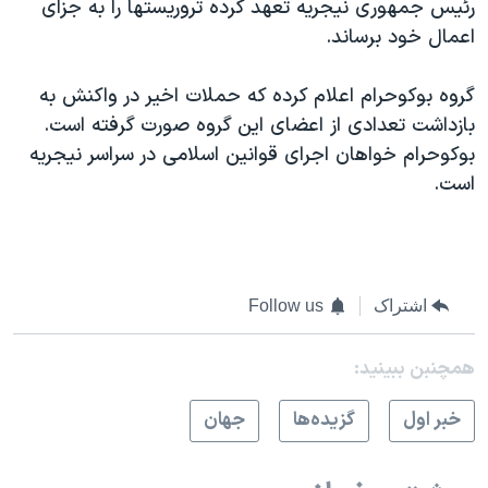
رئیس جمهوری نیجریه تعهد کرده تروریستها را به جزای
اسرائیل در جنگ
اعمال خود برساند.
نرگس محمدی برنده جایزه نوبل صلح
همایش محافظه‌کاران آمریکا «سی‌پک»
گروه بوکوحرام اعلام کرده که حملات اخیر در واکنش به
بازداشت تعدادی از اعضای این گروه صورت گرفته است.
صفحه‌های ویژه
بوکوحرام خواهان اجرای قوانین اسلامی در سراسر نیجریه
سفر پرزیدنت ترامپ به چین
است.
اشتراک
Follow us
همچنبن ببینید:
خبر اول
گزيده‌ها
جهان