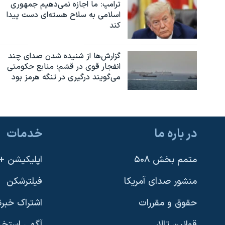
ترامپ: ما اجازه نمی‌دهیم جمهوری
نرگس محمدی برنده جایزه نوبل صلح
اسلامی به سلاح هسته‌ای دست پیدا
کند
همایش محافظه‌کاران آمریکا «سی‌پک»
صفحه‌های ویژه
گزارش‌ها از شنیده شدن صدای چند
انفجار قوی در قشم؛ منابع حکومتی
سفر پرزیدنت ترامپ به چین
می‌گویند درگیری در تنگه هرمز بود
در باره ما
خدمات
متمم بخش ۵۰۸
اپلیکیشن +VOA
منشور صدای آمریکا
فیلترشکن
حقوق و مقررات
اشتراک خبرن
قوانین تالار
آگهی استخد