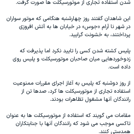
شدن استفاده تجاری از موتورسيکلت ها صورت گرفت.
دنبال کنید
مستندها
فرهنگ و زندگی
حقوق شهروندی
انتخابات ریاست جمهوری آمریکا ۲۰۲۴
اين شاهدان گفتند روز چهارشنبه هنگامی که موتور سواران
در شهر نا آرام «جوس» در خيابان ها به آتش افروزی
اقتصادی
حمله جمهوری اسلامی به اسرائیل
پرداختند، به خشونت گراييد.
رمز مهسا
علم و فناوری
زبانهای مختلف
اسرائیل در جنگ
ورزش زنان در ایران
پليس کشته شدن کسی را تاييد نکرد اما پذيرفت که
زدوخوردهايی ميان صاحبان موتورسيکلت و پليس روی
گالری عکس
اعتراضات زن، زندگی، آزادی
داده است.
آرشیو پخش زنده
مجموعه مستندهای دادخواهی
تریبونال مردمی آبان ۹۸
از روز دوشنبه که پليس به آغاز اجرای مقررات ممنوعيت
استفاده تجاری از موتورسيکلت ها کرد، صدها تن از
دادگاه حمید نوری
رانندگان آنها مشغول تظاهرات بودند.
چهل سال گروگان‌گیری
قانون شفافیت دارائی کادر رهبری ایران
مقامات می گويند که استفاده از موتورسيکلت ها به عنوان
تاکسی موجب می شود که رانندگان آنها با جنايتکاران
اعتراضات مردمی آبان ۹۸
همدستی کنند.