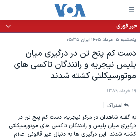
ینکهای
ابل
سترسی
خبر فوری
خانه
هش
پنجشنبه ۱۵ مرداد ۱۴۰۵ ایران ۰۵:۳۵
نسخه سبک وب‌سایت
ه
دست کم پنج تن در درگيری ميان
حتوای
موضوع ها
پليس نيجريه و رانندگان تاکسی های
صلی
برنامه های تلویزیونی
ایران
هش
موتورسيکلتی کشته شدند
جدول برنامه ها
ه
آمریکا
فحه
صفحه‌های ویژه
۱۹ خرداد ۱۳۸۹
جهان
صلی
فرکانس‌های صدای آمریکا
ورزشی
جام جهانی ۲۰۲۶
هش
اشتراک
پخش رادیویی
ه
گزیده‌ها
عملیات خشم حماسی
به گفته شاهدان در مرکز نيجريه، دست کم پنج تن در
ستجو
۲۵۰سالگی آمریکا
ویژه برنامه‌ها
درگيری ميان پليس و رانندگان تاکسی های موتورسيکلتی
یادگیری زبان انگلیسی
کشته شدند. اين درگيری ها به دنبال غير قانونی اعلام
ویدیوها
بایگانی برنامه‌های تلویزیونی