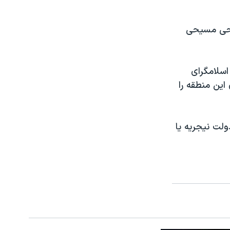
يحی مسيحی
اسلامگرای
اين منطقه را
لت نيجريه يا