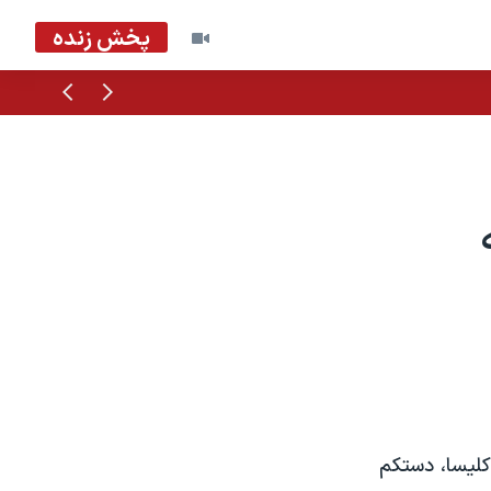
پخش زنده
قبلی
بعدی
کليسا، دستکم