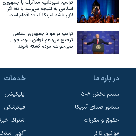
ترامپ: نمی‌دانیم مذاکرات با جمهوری
نرگس محمدی برنده جایزه نوبل صلح
اسلامی به نتیجه می‌رسد یا نه؛ اگر
لازم باشد آمریکا آماده اقدام است
همایش محافظه‌کاران آمریکا «سی‌پک»
صفحه‌های ویژه
ترامپ در مورد جمهوری اسلامی:
ترجیح می‌دهم توافق شود، چون
سفر پرزیدنت ترامپ به چین
نمی‌خواهم مردم کشته شوند
در باره ما
خدمات
متمم بخش ۵۰۸
اپلیکیشن +VOA
منشور صدای آمریکا
فیلترشکن
حقوق و مقررات
اشتراک خبرن
قوانین تالار
آگهی استخد