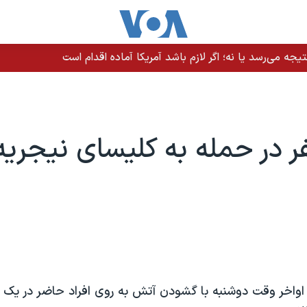
یجه می‌رسد یا نه؛ اگر لازم باشد آمریکا آماده اقدام است
فر در حمله به کليسای نيجريه
اواخر وقت دوشنبه با گشودن آتش به روی افراد حاضر در يک 