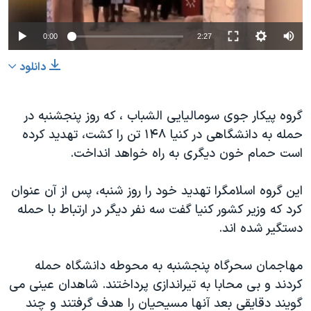
دنبال کنید
مستندها
فرهنگ و زندگی
0:00
2:27
حقوق شهروندی
انتخابات ریاست جمهوری آمریکا ۲۰۲۴
اقتصادی
حمله جمهوری اسلامی به اسرائیل
دانلود
رمز مهسا
علم و فناوری
زبانهای مختلف
گروه پیکار جوی سومالیایی الشباب ، که روز پنجشنبه در
اسرائیل در جنگ
ورزش زنان در ایران
حمله به دانشگاهی در کنیا ۱۴۸ تن را کشت، تهدید کرده
گالری عکس
اعتراضات زن، زندگی، آزادی
است حمام خون دیگری به راه خواهد انداخت.
آرشیو پخش زنده
مجموعه مستندهای دادخواهی
این گروه اسلامگرا تهدید خود را روز شنبه، پس از آن عنوان
تریبونال مردمی آبان ۹۸
کرد که وزیر کشور کنیا گفت سه نفر دیگر در ارتباط با حمله
دادگاه حمید نوری
دستگیر شده اند.
چهل سال گروگان‌گیری
مهاجمان سحرگاه پنجشنبه به محوطه دانشگاه حمله
قانون شفافیت دارائی کادر رهبری ایران
کردند و بی محابا به تیراندازی پرداختند. شاهدان عینی می
اعتراضات مردمی آبان ۹۸
گویند دقایقی بعد آنها مسیحیان را هدف گرفتند و چند