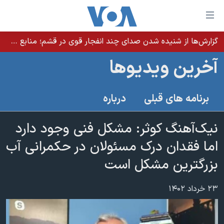
ینکهای
ابل
سترسی
گزارش‌ها از شنیده شدن صدای چند انفجار قوی در قشم؛ منابع حکومتی می‌گویند درگیری در تنگه هرمز بود
خانه
هش
آخرین ویدیوها
نسخه سبک وب‌سایت
ه
حتوای
موضوع ها
برنامه های قبلی
درباره
صلی
برنامه های تلویزیونی
ایران
هش
جدول برنامه ها
نیک‌آهنگ کوثر: مشکل فنی وجود دارد
ه
آمریکا
فحه
صفحه‌های ویژه
اما فقدان درک مسئولان در حکمرانی آب
جهان
صلی
فرکانس‌های صدای آمریکا
بزرگترین مشکل است
ورزشی
جام جهانی ۲۰۲۶
هش
پخش رادیویی
ه
گزیده‌ها
عملیات خشم حماسی
۲۳ خرداد ۱۴۰۲
ستجو
۲۵۰سالگی آمریکا
ویژه برنامه‌ها
یادگیری زبان انگلیسی
ویدیوها
بایگانی برنامه‌های تلویزیونی