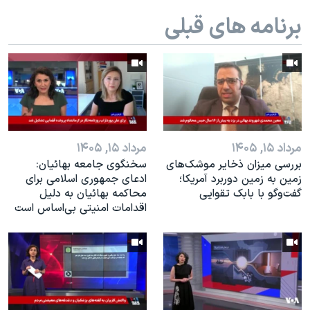
اسرائیل در جنگ
برنامه های قبلی
نرگس محمدی برنده جایزه نوبل صلح
همایش محافظه‌کاران آمریکا «سی‌پک»
صفحه‌های ویژه
سفر پرزیدنت ترامپ به چین
مرداد ۱۵, ۱۴۰۵
مرداد ۱۵, ۱۴۰۵
بررسی میزان ذخایر موشک‌های
سخنگوی جامعه بهائیان:
زمین به زمین دوربرد آمریکا؛
ادعای جمهوری اسلامی برای
گفت‌وگو با بابک تقوایی
محاکمه بهائیان به دلیل
اقدامات امنیتی بی‌اساس است