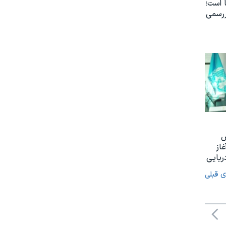
 است؛
ررسمی
س
غاز
ریایی
ی قبلی