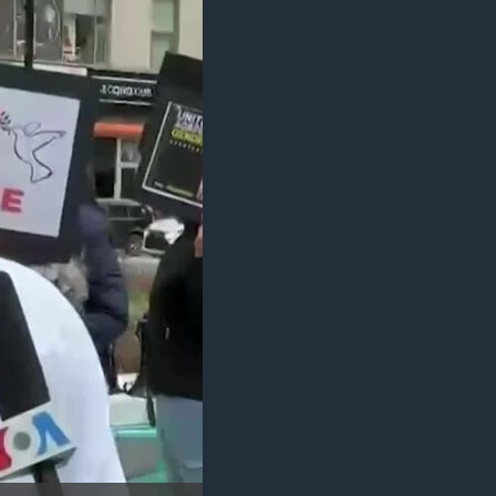
مستندها
فرهنگ و زندگی
حقوق شهروندی
انتخابات ریاست جمهوری آمریکا ۲۰۲۴
اقتصادی
حمله جمهوری اسلامی به اسرائیل
رمز مهسا
علم و فناوری
اسرائیل در جنگ
ورزش زنان در ایران
گالری عکس
اعتراضات زن، زندگی، آزادی
آرشیو پخش زنده
مجموعه مستندهای دادخواهی
تریبونال مردمی آبان ۹۸
دادگاه حمید نوری
چهل سال گروگان‌گیری
قانون شفافیت دارائی کادر رهبری ایران
اعتراضات مردمی آبان ۹۸
اسرائیل در جنگ