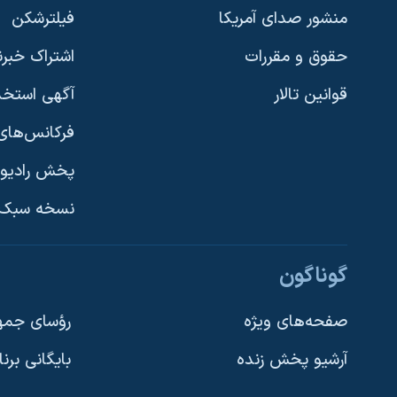
منشور صدای آمریکا
فیلترشکن
حقوق و مقررات
اشتراک خبرن
قوانین تالار
آگهی استخد
فرکانس‌های 
پخش رادیو
یادگیری زبان انگلیسی
نسخه سبک 
دنبال کنید
گوناگون
صفحه‌های ویژه
رؤسای جمهو
آرشیو پخش زنده
بایگانی برن
زبانهای مختلف