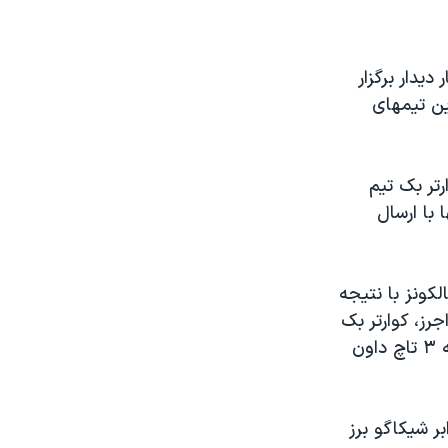
یدار برگزار
ین تیمهای
دی کوارتر بک تیم
ها با ارسال
لکونز با نتیجه
راجرز، کوارتر بک
گرین بی، باز هم ستاره تیمش بود و با ارسال پاسهایی به طول ۳۶۶ یارد که به ۳ تاچ داون
ر شیکاگو برز