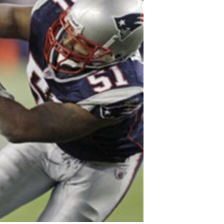
مستندها
فرهنگ و زندگی
حقوق شهروندی
انتخابات ریاست جمهوری آمریکا ۲۰۲۴
اقتصادی
حمله جمهوری اسلامی به اسرائیل
رمز مهسا
علم و فناوری
اسرائیل در جنگ
ورزش زنان در ایران
گالری عکس
اعتراضات زن، زندگی، آزادی
آرشیو پخش زنده
مجموعه مستندهای دادخواهی
تریبونال مردمی آبان ۹۸
دادگاه حمید نوری
چهل سال گروگان‌گیری
قانون شفافیت دارائی کادر رهبری ایران
اعتراضات مردمی آبان ۹۸
اسرائیل در جنگ