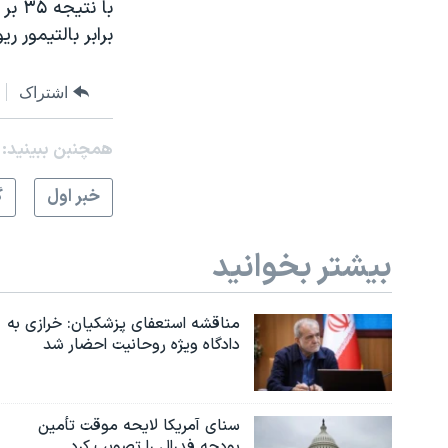
برابر بالتیمور ریونز به جمع ۴
اشتراک
همچنبن ببینید:
خبر اول
گ
بیشتر بخوانید
مناقشه استعفای پزشکیان: خرازی به
دادگاه ویژه روحانیت احضار شد
سنای آمریکا لایحه موقت تأمین
بودجه فدرال را تصویب کرد