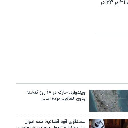
با نتیجه ۳۵ بر ۲۴ تن به شکست داد و پیتسبورگ استیلرز موفق شد با پیروزی ۳۱ بر ۲۴ در
ویندوارد: خارک در ۱۸ روز گذشته
بدون فعالیت بوده است
سخنگوی قوه قضائیه: همه اموال
ساعدی‌نیا مشمول مصادره شده است