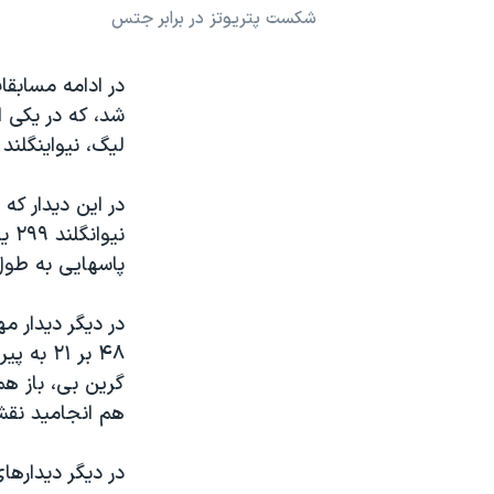
شکست پتریوتز در برابر جتس
نرگس محمدی برنده جایزه نوبل صلح
همایش محافظه‌کاران آمریکا «سی‌پک»
در ادامه مسابقا
صفحه‌های ویژه
شد، که در یکی ا
لیگ، نیواینگلند پ
سفر پرزیدنت ترامپ به چین
نیو
پاسهایی به طول ۱۹۴ یارد، سبب به ثمر رسیدن سه تاچ دا
در دیگر دیدار م
۴۸ بر ۲۱
هم انجامید نقش
در دیگر دیدارها