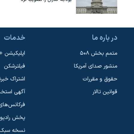
در باره ما
خدمات
متمم بخش ۵۰۸
اپلیکیشن +VOA
منشور صدای آمریکا
فیلترشکن
حقوق و مقررات
اشتراک خبرن
قوانین تالار
آگهی استخد
فرکانس‌های 
پخش رادیو
یادگیری زبان انگلیسی
نسخه سبک 