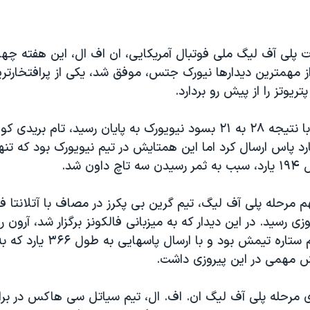
ت پلی آف لیگ ملی فوتبال آمریکایی، ان اف ال، این هفته چهار د
ز مهمترین دیدارها نیورک جتس، موفق شد، یکی از پرافتخارتر
تریوتز را از پیش رو بردارد.
در این دیدار که با نتیجه ۲۸ به ۲۱ بسود نیویورک به پایان رسید، تام بری
انگلند ۲۹۹ یارد پاس ارسال کرد اما این همتایش در تیم نیویورک بود که تن
ون شد.
هم مرحله پلی آف لیگ، تیم گرین بی پکرز در مصاف با آتلانتا فا
 به پیروزی رسید. در این دیدار که به میزبانی فالکونز برگزار شد، آرون 
 مهمی در این پیروزی داشت.
ی مرحله پلی آف لیگ ان. اف. ال، تیم سیاتل سی هاکس در براب