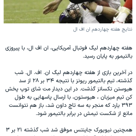
دنبال کنید
مستندها
فرهنگ و زندگی
حقوق شهروندی
انتخابات ریاست جمهوری آمریکا ۲۰۲۴
اقتصادی
حمله جمهوری اسلامی به اسرائیل
نتایج هفته چهاردهم ان اف ال
رمز مهسا
علم و فناوری
زبانهای مختلف
هفته چهاردهم لیگ فوتبال آمریکایی، ان اف ال، با پیروزی
اسرائیل در جنگ
ورزش زنان در ایران
بالتیمور به پایان رسید.
گالری عکس
اعتراضات زن، زندگی، آزادی
در آخرین بازی از هفته چهاردهم لیگ ان. اف. ال. شب
آرشیو پخش زنده
مجموعه مستندهای دادخواهی
گذشته، تیم بالتیمور ریونز با نتیجه ۳۴ بر ۲۸ از سد
تریبونال مردمی آبان ۹۸
هیوستن تکسانز گذشت. در این دیدار مت شای توپ پخش
دادگاه حمید نوری
کن تیم میزبان ، هیوستون، با ارسال پاسهایی به طول
۳۹۳ یارد که منجر به سه تاچ داون شد، باز هم نتوانست
چهل سال گروگان‌گیری
مانع از شکست تیمش در برابر بالتیمور شود.
قانون شفافیت دارائی کادر رهبری ایران
اعتراضات مردمی آبان ۹۸
همچنین نیویورک جاینتس موفق شد شب گذشته ۲۱ بر ۳