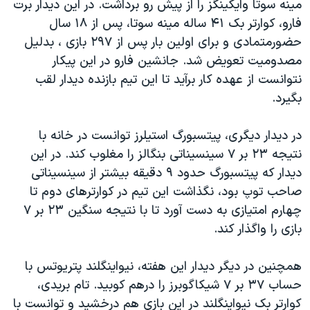
مینه سوتا وایکینگز را از پیش رو برداشت. در این دیدار برت
اسرائیل در جنگ
فارو، کوارتر بک ۴۱ ساله مینه سوتا، پس از ۱۸ سال
نرگس محمدی برنده جایزه نوبل صلح
حضورمتمادی و برای اولین بار پس از ۲۹۷ بازی ، بدلیل
همایش محافظه‌کاران آمریکا «سی‌پک»
مصدومیت تعویض شد. جانشین فارو در این پیکار
نتوانست از عهده کار برآید تا این تیم بازنده دیدار لقب
صفحه‌های ویژه
بگیرد.
سفر پرزیدنت ترامپ به چین
در دیدار دیگری، پیتسبورگ استیلرز توانست در خانه با
نتیجه ۲۳ بر ۷ سینسیناتی بنگالز را مغلوب کند. در این
دیدار که پیتسبورگ حدود ۹ دقیقه بیشتر از سینسیناتی
صاحب توپ بود، نگذاشت این تیم در کوارترهای دوم تا
چهارم امتیازی به دست آورد تا با نتیجه سنگین ۲۳ بر ۷
بازی را واگذار کند.
همچنین در دیگر دیدار این هفته، نیواینگلند پتریوتس با
حساب ۳۷ بر ۷ شیکاگوبرز را درهم کوبید. تام بریدی،
کوارتر بک نیواینگلند در این بازی هم درخشید و توانست با