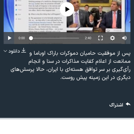
دنبال کنید
مستندها
فرهنگ و زندگی
No media source currently available
حقوق شهروندی
انتخابات ریاست جمهوری آمریکا ۲۰۲۴
اقتصادی
حمله جمهوری اسلامی به اسرائیل
رمز مهسا
علم و فناوری
0:00
2:40
زبانهای مختلف
اسرائیل در جنگ
ورزش زنان در ایران
دانلود
پس از موفقیت حامیان دموکرات باراک اوباما و
گالری عکس
اعتراضات زن، زندگی، آزادی
ممانعت از اعلام کفایت مذاکرات در سنا و انجام
رأی‌گیری بر سر توافق هسته‌ای با ایران، حالا پرسش‌های
آرشیو پخش زنده
مجموعه مستندهای دادخواهی
دیگری در این زمینه پیش روست.
تریبونال مردمی آبان ۹۸
دادگاه حمید نوری
چهل سال گروگان‌گیری
اشتراک
قانون شفافیت دارائی کادر رهبری ایران
اعتراضات مردمی آبان ۹۸