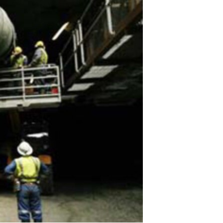
مستندها
فرهنگ و زندگی
حقوق شهروندی
انتخابات ریاست جمهوری آمریکا ۲۰۲۴
اقتصادی
حمله جمهوری اسلامی به اسرائیل
رمز مهسا
علم و فناوری
اسرائیل در جنگ
ورزش زنان در ایران
گالری عکس
اعتراضات زن، زندگی، آزادی
آرشیو پخش زنده
مجموعه مستندهای دادخواهی
تریبونال مردمی آبان ۹۸
دادگاه حمید نوری
چهل سال گروگان‌گیری
قانون شفافیت دارائی کادر رهبری ایران
اعتراضات مردمی آبان ۹۸
اسرائیل در جنگ