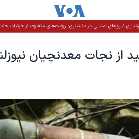
دازی نیروهای امنیتی در دشتیاری؛ روایت‌های متفاوت از جزئیات حادث
د از نجات معدنچیان نیوزلن