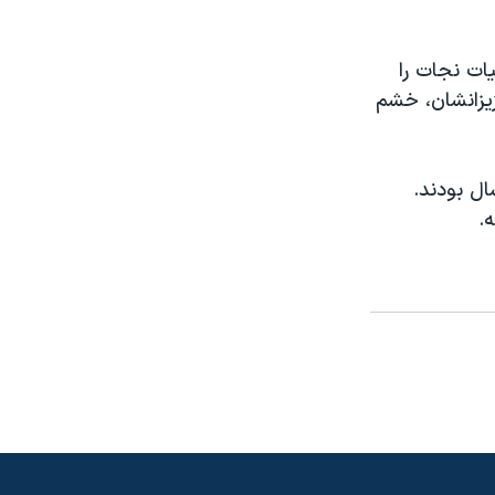
یات نجات را
یزانشان، خشم
مله چندین شهروند بریتانیایی و استرالیایی از سنین ۱۷ تا ۶۲ سال بودند.
ه.