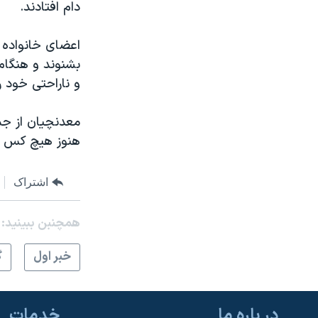
دام افتادند.
اعضای خانواده م
بشنوند و هنگام
و ناراحتی خود را 
هنوز هیچ کس نمی 
اشتراک
همچنبن ببینید:
خبر اول
گ
در باره ما
خدمات