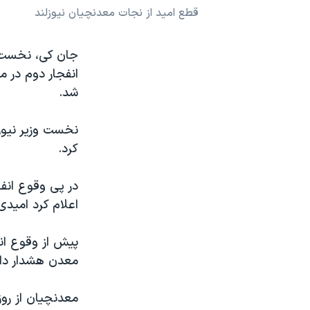
قطع امید از نجات معدنچیان نیوزلند
نرگس محمدی برنده جایزه نوبل صلح
همایش محافظه‌کاران آمریکا «سی‌پک»
جان کی، نخست وز
صفحه‌های ویژه
شد.
سفر پرزیدنت ترامپ به چین
نخست وزیر نیوزل
کرد.
در پی وقوع انفج
اعلام کرد امیدی به نجات ۲۹ 
پیش از وقوع انف
معدن هشدار داد
معدنچیان از روز