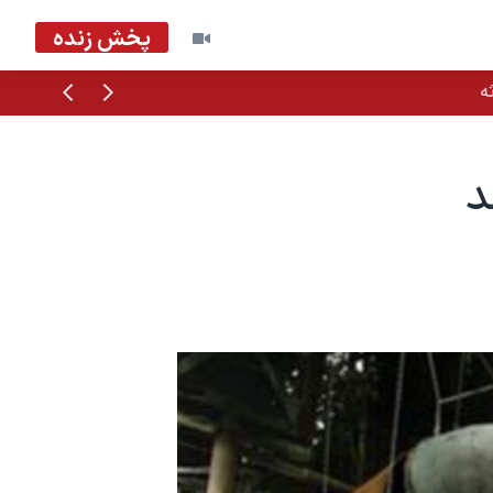
پخش زنده
قبلی
بعدی
ه
د