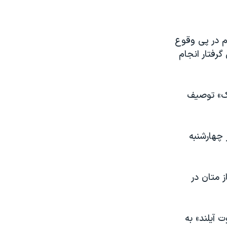
ام در پی وقوع
ریور» و قطع امید از نجات ۲۹ معدنچی گرفتار انجام
اک» توصیف
 چهارشنبه
 متان در
 آیلند» به