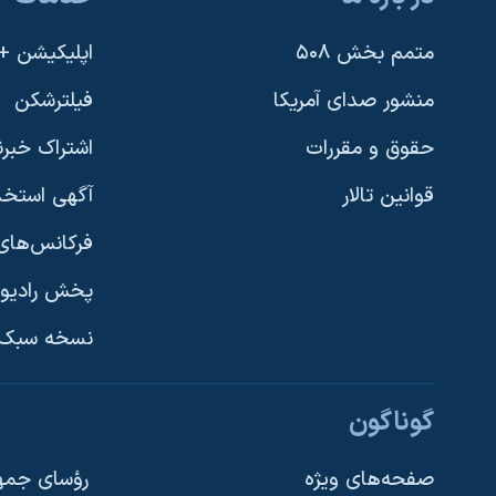
متمم بخش ۵۰۸
اپلیکیشن +VOA
منشور صدای آمریکا
فیلترشکن
حقوق و مقررات
اشتراک خبرن
قوانین تالار
آگهی استخد
فرکانس‌های 
پخش رادیو
یادگیری زبان انگلیسی
نسخه سبک 
دنبال کنید
گوناگون
صفحه‌های ویژه
رؤسای جمهو