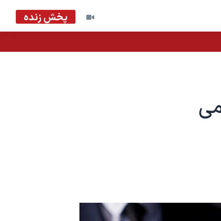
پخش زنده
می