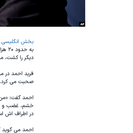
نرگس محمدی برنده جایزه نوبل صلح
همایش محافظه‌کاران آمریکا «سی‌پک»
صفحه‌های ویژه
سفر پرزیدنت ترامپ به چین
بخش انگلیسی
ص
دیگر را کشت، م
فرید احمد در م
صحبت می کرد.
احمد گفت: «من
خشم، غضب و خرو
در اطراف اش اس
احمد می گوید ک