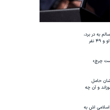
لم به در برد،
به حدود ۲۰ هزار جمعیت حاضر در مراسم روز جمعه گفت تروریستی که همسر او و ۴۹ نفر
یست چرچ»
شان حامل
زاند و آن چه
سلامی‌ اش به