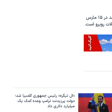
این سومین بزرگداشت در کرایست چرچ از زمان قتل عام نمازگزاران در دو مسجد در ۱۵ مارس
«ال تیگره» رئیس جمهوری کلمبیا شد؛
دولت پرزیدنت ترامپ وعده کمک یک
میلیارد دلاری داد