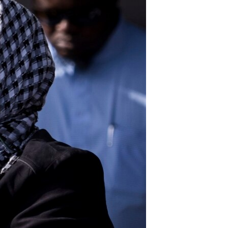
مستندها
فرهنگ و زندگی
حقوق شهروندی
انتخابات ریاست جمهوری آمریکا ۲۰۲۴
اقتصادی
حمله جمهوری اسلامی به اسرائیل
رمز مهسا
علم و فناوری
اسرائیل در جنگ
ورزش زنان در ایران
گالری عکس
اعتراضات زن، زندگی، آزادی
آرشیو پخش زنده
مجموعه مستندهای دادخواهی
تریبونال مردمی آبان ۹۸
دادگاه حمید نوری
چهل سال گروگان‌گیری
قانون شفافیت دارائی کادر رهبری ایران
اعتراضات مردمی آبان ۹۸
اسرائیل در جنگ