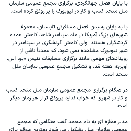
با پایان فصل جهانگردی، برگزاری مجمع عمومی سازمان
دنبال کنید
مستندها
فرهنگ و زندگی
ملل متحد کسب و کار در نیویورک را پر رونق کرده است.
حقوق شهروندی
انتخابات ریاست جمهوری آمریکا ۲۰۲۴
با به پایان رسیدن فصل مسافرتی تابستان، معمولا
اقتصادی
حمله جمهوری اسلامی به اسرائیل
شهرهای بزرگ آمریکا در ماه سپتامبر شاهد کاهش عمده
رمز مهسا
علم و فناوری
گردشگران هستند. ولی کاهش گردشگری در سپتامبر در
زبانهای مختلف
اسرائیل در جنگ
ورزش زنان در ایران
شهر نیویورک مشاهده نمی شود، که عمدتاً ناشی از
رویدادهای مهمی مانند برگزاری مسابقات تنیس «یو. اس.
گالری عکس
اعتراضات زن، زندگی، آزادی
اوپن»، هفته مُد، و تشکیل مجمع عمومی سازمان ملل
آرشیو پخش زنده
مجموعه مستندهای دادخواهی
متحد است.
تریبونال مردمی آبان ۹۸
در هنگام برگزاری مجمع عمومی سازمان ملل متحد کسب
دادگاه حمید نوری
و کار در شهری که خواب ندارد پررونق تر از هر زمان دیگر
چهل سال گروگان‌گیری
است.
قانون شفافیت دارائی کادر رهبری ایران
مدیر مغازه ای به نام محمد گفت هنگامی که مجمع
اعتراضات مردمی آبان ۹۸
عمومی سازمان ملل تشکیل می شود بهترین موقع برای