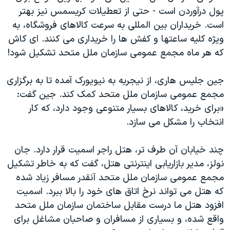
اسرائیل در جنگ
پول درآوردن است - حتی از تعطیلات کریسمس نیز بهتر
نرگس محمدی برنده جایزه نوبل صلح
است. خریداران بین المللی به سرعت کالاهای فروشگاه، به
ویژه کلیه ساعتها و کفش ها را خریداری می کنند. ای کاش
همایش محافظه‌کاران آمریکا «سی‌پک»
که هر ماه مجمع عمومی سازمان ملل متحد تشکیل شود!
صفحه‌های ویژه
سفر پرزیدنت ترامپ به چین
جین جلیس هاری، از نیجریه به نیویورک آمده تا به برگزاری
مجمع عمومی سازمان ملل متحد کمک کند. جین گفت:
«برای خرید، کالاهای بسیار متنوعی وجود دارد، که کار
انتخاب را مشکل می سازد.
چند خیابان آن طرف تر، هتل راجر اسمیت قرار دارد. جان
نولز، مدیر بازاریابی اینترنتی هتل، گفت که به خاطر تشکیل
مجمع عمومی سازمان ملل متحد آنقدر مسافر زیاد شده
که هتل می تواند نرخ اتاق های خود را بالا ببرد. اسمیت
افزود هتل ما درست مقابل ساختمان سازمان ملل متحد
واقع شده، و بسیاری از مسافران و صاحبان مشاغل برای