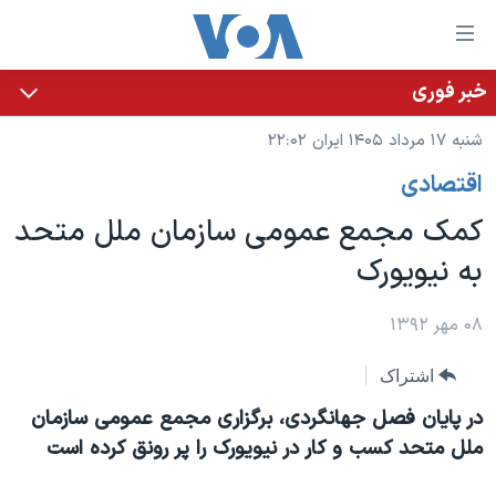
ینکهای
ابل
سترسی
خبر فوری
خانه
هش
شنبه ۱۷ مرداد ۱۴۰۵ ایران ۲۲:۰۲
نسخه سبک وب‌سایت
ه
اقتصادی
حتوای
موضوع ها
صلی
کمک مجمع عمومی سازمان ملل متحد
برنامه های تلویزیونی
ایران
هش
به نیویورک
جدول برنامه ها
ه
آمریکا
فحه
صفحه‌های ویژه
جهان
۰۸ مهر ۱۳۹۲
صلی
فرکانس‌های صدای آمریکا
ورزشی
جام جهانی ۲۰۲۶
هش
اشتراک
پخش رادیویی
ه
گزیده‌ها
عملیات خشم حماسی
در پایان فصل جهانگردی، برگزاری مجمع عمومی سازمان
ستجو
۲۵۰سالگی آمریکا
ویژه برنامه‌ها
ملل متحد کسب و کار در نیویورک را پر رونق کرده است
یادگیری زبان انگلیسی
ویدیوها
بایگانی برنامه‌های تلویزیونی