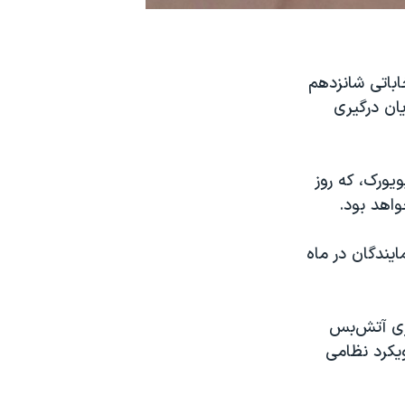
باتی شانزدهم
ان درگیری
یورک، که روز
یندگان در ماه
اری آتش‌بس
ویکرد نظامی