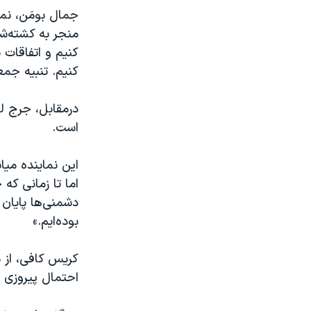
منجر به کشته‌ش
کنیم و اتفاقات پ
کنیم. تنبیه جم
درمقابل، جرج لت
است.
این نماینده می
اما تا زمانی که
دشمنی‌ها پایان
بوده‌ایم.»
کریس کافی، از م
احتمال پیروزی ج