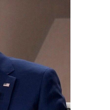
مستندها
فرهنگ و زندگی
حقوق شهروندی
انتخابات ریاست جمهوری آمریکا ۲۰۲۴
اقتصادی
حمله جمهوری اسلامی به اسرائیل
رمز مهسا
علم و فناوری
اسرائیل در جنگ
ورزش زنان در ایران
گالری عکس
اعتراضات زن، زندگی، آزادی
آرشیو پخش زنده
مجموعه مستندهای دادخواهی
تریبونال مردمی آبان ۹۸
دادگاه حمید نوری
چهل سال گروگان‌گیری
قانون شفافیت دارائی کادر رهبری ایران
اعتراضات مردمی آبان ۹۸
اسرائیل در جنگ