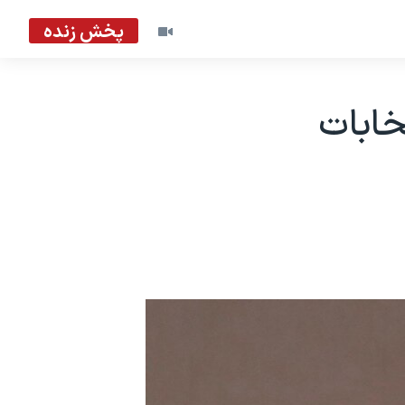
پخش زنده
خابات