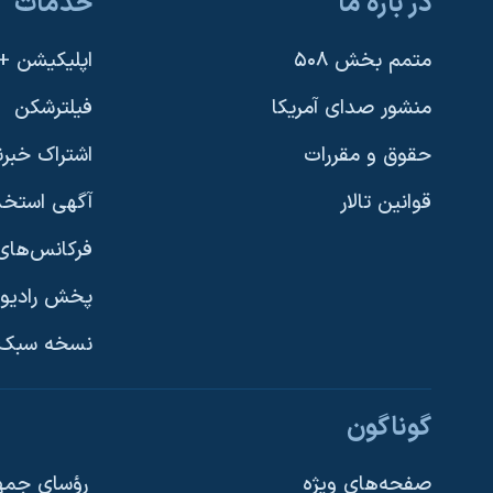
در باره ما
خدمات
متمم بخش ۵۰۸
اپلیکیشن +VOA
منشور صدای آمریکا
فیلترشکن
حقوق و مقررات
اشتراک خبرن
قوانین تالار
آگهی استخد
فرکانس‌های 
پخش رادیو
یادگیری زبان انگلیسی
نسخه سبک 
دنبال کنید
گوناگون
صفحه‌های ویژه
رؤسای جمهو