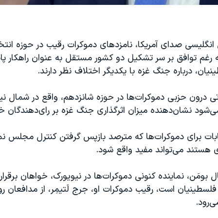
نگلیسی صدای آمریکا، نامزدهای دموکرات رقیب در حوزه انتخا
 رغم توافق بر سر تشکیل دو کشور مستقل به عنوان راهکار پای
نیان، درباره جنگ غزه با یکدیگر اختلاف نظر دارند.
ی درون حزبی دموکرات‌ها در حوزه شانزدهم، واقع در شمال نیو
ابات برای دموکرات‌ها که مترصد بازپس گرفتن کنترل مجلس نما
ی هستند می‌تواند مفید واقع شود.
 بومَن، نماینده کنونی دموکرات‌ها در نیویورک، خواهان برقر
فلسطینیان است، رقیب دموکرات او، جرج لَتیمِر، از مدافعان ر
ی‌رود.