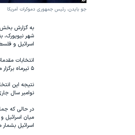
نرگس محمدی برنده جایزه نوبل صلح
جو بایدن، رئیس جمهوری دموکرات آمریکا
همایش محافظه‌کاران آمریکا «سی‌پک»
به گزارش بخش ا
صفحه‌های ویژه
شهر نیویورک، به
سفر پرزیدنت ترامپ به چین
اسرائیل و فلسطی
انتخابات مقدمات
۵ تیرماه برگزار می‌شود نشان‌دهنده میزان اثرگذاری جنگ غزه بر رای‌دهندگان خواهد بود.
نتیجه این انتخ
نوامبر سال جار
در حالی که جمال
میان اسرائیل و 
اسرائیل بشمار م