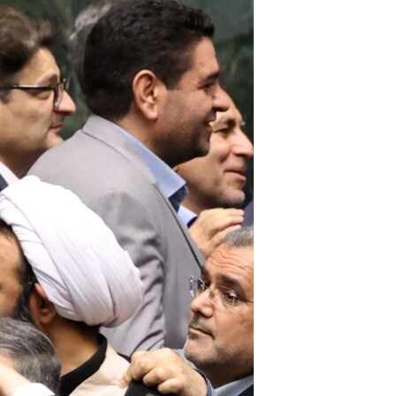
مستندها
فرهنگ و زندگی
حقوق شهروندی
انتخابات ریاست جمهوری آمریکا ۲۰۲۴
اقتصادی
حمله جمهوری اسلامی به اسرائیل
رمز مهسا
علم و فناوری
اسرائیل در جنگ
ورزش زنان در ایران
گالری عکس
اعتراضات زن، زندگی، آزادی
آرشیو پخش زنده
مجموعه مستندهای دادخواهی
تریبونال مردمی آبان ۹۸
دادگاه حمید نوری
چهل سال گروگان‌گیری
قانون شفافیت دارائی کادر رهبری ایران
اعتراضات مردمی آبان ۹۸
اسرائیل در جنگ