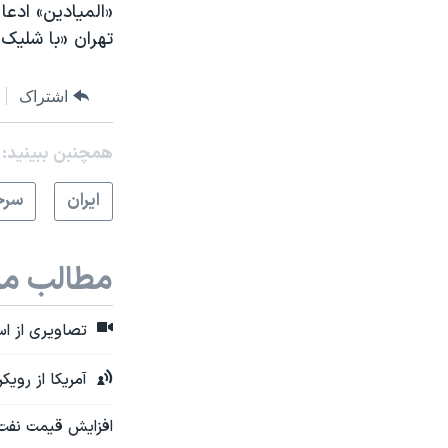
«المیادین» ادعا
تهران «با شلیک
اشتراک
همچنبن ببینید:
ايران
سرخ
مطالب مر
تصاویری از اس
آمریکا از رویک
افزایش قیمت نفت