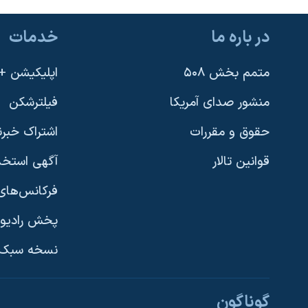
در باره ما
خدمات
متمم بخش ۵۰۸
اپلیکیشن +VOA
منشور صدای آمریکا
فیلترشکن
حقوق و مقررات
اشتراک خبرن
قوانین تالار
آگهی استخد
فرکانس‌های 
پخش رادیو
یادگیری زبان انگلیسی
نسخه سبک 
دنبال کنید
گوناگون