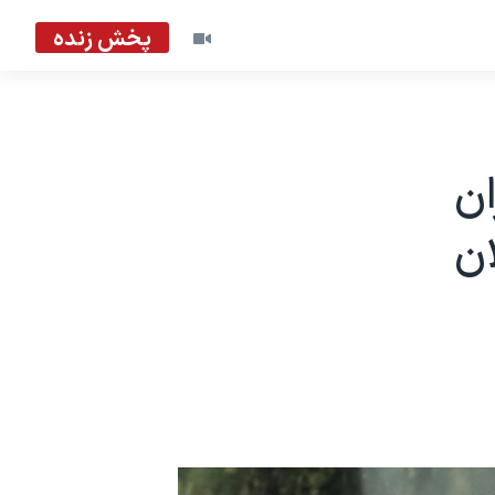
پخش زنده
ن
ن