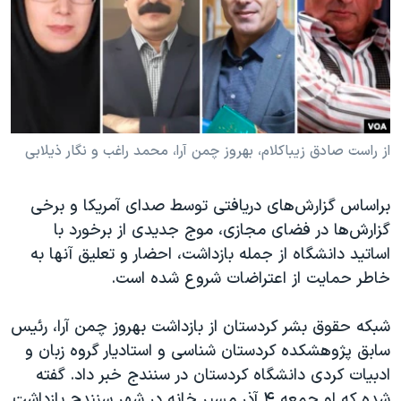
دنبال کنید
مستندها
فرهنگ و زندگی
حقوق شهروندی
انتخابات ریاست جمهوری آمریکا ۲۰۲۴
اقتصادی
حمله جمهوری اسلامی به اسرائیل
رمز مهسا
علم و فناوری
زبانهای مختلف
اسرائیل در جنگ
ورزش زنان در ایران
از راست صادق زیباکلام، بهروز چمن آرا، محمد راغب و نگار ذیلابی
گالری عکس
اعتراضات زن، زندگی، آزادی
براساس گزارش‌های دریافتی توسط صدای آمریکا و برخی
آرشیو پخش زنده
مجموعه مستندهای دادخواهی
گزارش‌ها در فضای مجازی، موج جدیدی از برخورد با
تریبونال مردمی آبان ۹۸
اساتید دانشگاه از جمله بازداشت، احضار و تعلیق آنها به
خاطر حمایت از اعتراضات شروع شده است.
دادگاه حمید نوری
چهل سال گروگان‌گیری
شبکه حقوق بشر کردستان از بازداشت بهروز چمن آرا، رئیس
قانون شفافیت دارائی کادر رهبری ایران
سابق پژوهشکده کردستان شناسی و استادیار گروه زبان و
ادبیات کردی دانشگاه کردستان در سنندج خبر داد. گفته
اعتراضات مردمی آبان ۹۸
شده که او جمعه ۴ آذر مسیر خانه در شهر سنندج بازداشت