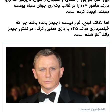
اسرائیل در جنگ
دارند مأمور ۰۰۷ را در قالب یک زن جوان سیاه پوست
نرگس محمدی برنده جایزه نوبل صلح
ببینند، ایجاد کرده است.
همایش محافظه‌کاران آمریکا «سی‌پک»
اما لاناشا لینچ، قرار نیست «جیمز باند» باشد چرا که
فیلمبرداری «باند ۲۵» با بازی «دنیل کرگ» در نقش جیمز
صفحه‌های ویژه
باند آغاز شده است.
سفر پرزیدنت ترامپ به چین
همچنین ببینید: